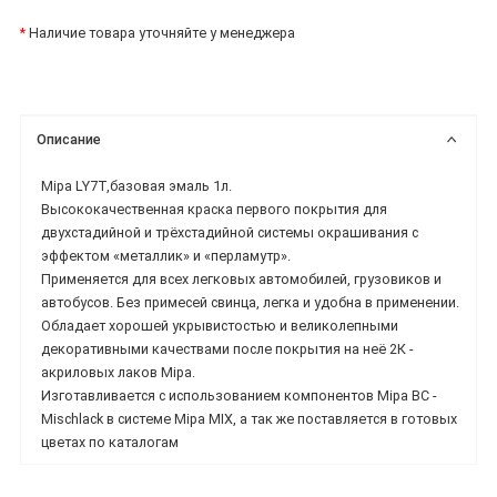
*
Наличие товара уточняйте у менеджера
Описание
Mipa LY7T,базовая эмаль 1л.
Высококачественная краска первого покрытия для
двухстадий
ной и трёхстадийной системы окрашивания с
эффектом «металлик» и «перламутр».
Применяется
для всех легковых автомобилей, грузовиков и
автобусов. Без примесей свинца, легка и удобна в
применении.
Обладает хорошей укрывистостью и великолепными
декоративными качествами
после покрытия на неё 2К -
акриловых лаков Mipa.
Изготавливается с использованием компонентов Mipa BC -
Mischlack в системе Mipa MIX, а так же
поставляется в готовых
цветах по каталогам