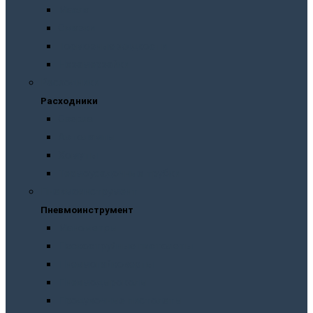
Масла
Смазки
Тормозные жидкости
Незамерзайки
Расходники
Расходники
Сверла
Автолампы
Хомуты
Термоусадочные трубки
Пневмоинструмент
Пневмоинструмент
Манометры
Пескоструйные пистолеты
Пневмогайковерты
Пневмодыроколы
Продувочные пистолеты