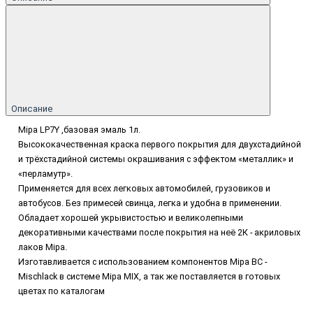
Описание
Mipa LP7Y ,базовая эмаль 1л.
Высококачественная краска первого покрытия для двухстадий
ной
и трёхстадийной системы окрашивания с эффектом «металлик» и
«перламутр».
Применяется
для всех легковых автомобилей, грузовиков и
автобусов. Без примесей свинца, легка и удобна в
применении.
Обладает хорошей укрывистостью и великолепными
декоративными качествами
после покрытия на неё 2К - акриловых
лаков Mipa.
Изготавливается с использованием компонентов Mipa BC -
Mischlack в системе Mipa MIX, а так же
поставляется в готовых
цветах по каталогам