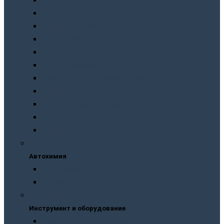
Подготовка перед покраской
Шпатлевки
Абразивные материалы
Полировка
Ремонт пластика
Защита кузова
Растворители и обезжириватели
Герметики и клея
Преобразователи ржавчины
Шумоизоляция
Другое
Автохимия
Автохимия
Для кузова
Для салона
Инструмент и оборудование
Инструмент и оборудование
Краскопульты и пистолеты