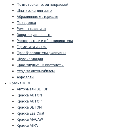
Подготовка перед покраской
Шпатлевка для авто
Абразивные материалы
Полировка
Ремонт пластика
Защита кузова авто
Растворители и обезжириватели
Герметики и клея
Преобразователи ржавчины
Шумоизоляция
Краскопульты и пистолеты
Уход за автомобилем
Аэрозоли
Краска MIPA
Автоэмали DETOP
Краска AUTON
Краска AUTOP
Краска DETON
Краска EasiCoat
Краска MACAW
Краска MIPA