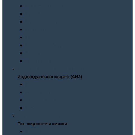
Пневмоинструмент
Ручной инструмент
Электроинструмент
Домкраты
Компрессоры
Сварочное оборудование
Аккумуляторы
Газовые горелки
Индивидуальная защита (СИЗ)
Индивидуальная защита (СИЗ)
Спецодежда
Распираторы
Защитные очки
Перчатки
Тех. жидкости и смазки
Тех. жидкости и смазки
Антифризы