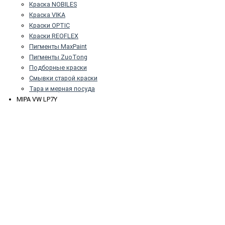
Краска NOBILES
Краска VIKA
Краски OPTIC
Краски REOFLEX
Пигменты MaxPaint
Пигменты ZuoTong
Подборные краски
Смывки старой краски
Тара и мерная посуда
MIPA VW LP7Y