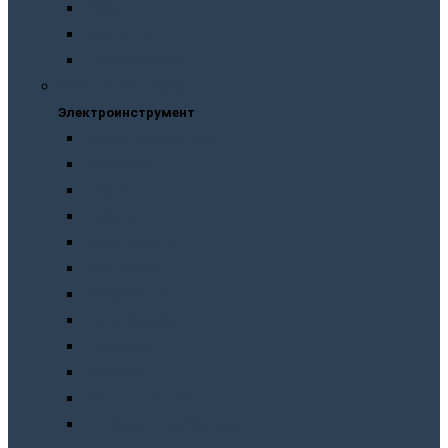
Рубанки
Трещотки
Шлифмашинки
Электроинструмент
Электроинструмент
Виброшлифмашины
Гайковерты
Дрели
Лобзики
Мультиметры
Паяльники
Перфораторы
Пилы, фрезеры
Пылесосы
Рубанки
Точильныe станки
Шлифмашины/болгарки