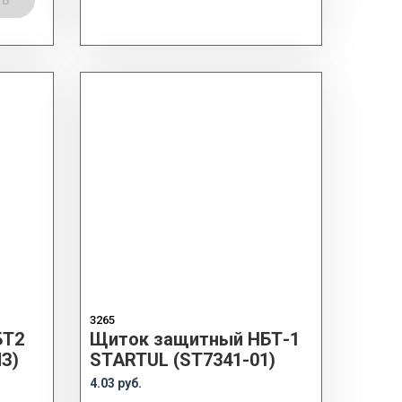
ТЬ
3265
БТ2
Щиток защитный НБТ-1
З)
STARTUL (ST7341-01)
4.03 руб.