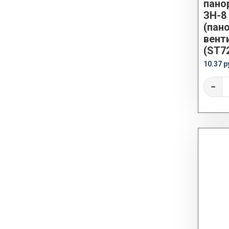
пано
ЗН-8
(пан
вент
(ST7
10.37 р
−