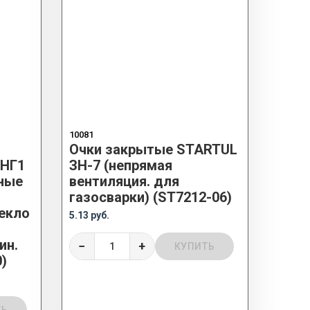
10081
Очки закрытые STARTUL
ЗНГ1
ЗН-7 (непрямая
ные
вентиляция. для
газосварки) (ST7212-06)
екло
5.13 руб.
ин.
−
+
КУПИТЬ
)