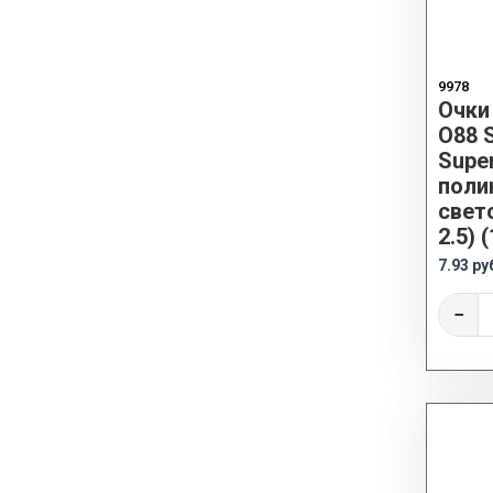
9978
Очки
О88 
Super
поли
свет
2.5) 
7.93 ру
−