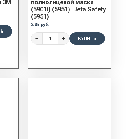
и 3М
полнолицевой маски
(5901i) (5951). Jeta Safety
(5951)
2.35 руб.
ТЬ
−
+
КУПИТЬ