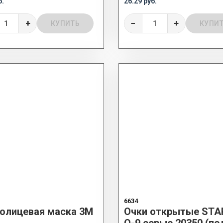
б.
26.29 руб.
+
−
+
КУПИТЬ
КУПИ
6634
олицевая маска 3М
Очки открытые STA