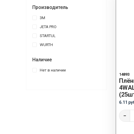
Производитель
3M
JETA PRO
STARTUL
WURTH
Наличие
Нет в наличии
14893
Плён
4WAL
(25ш
6.11 ру
−