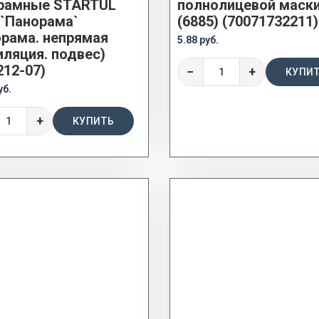
рамные STARTUL
полнолицевой маск
 `Панорама`
(6885) (70071732211)
орама. непрямая
5.88 руб.
иляция. подвес)
212-07)
−
+
КУПИ
уб.
+
КУПИТЬ