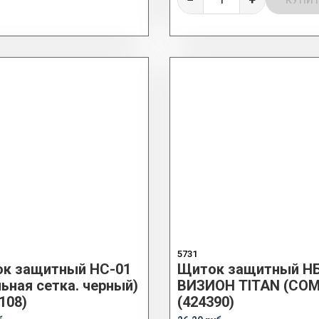
КУПИ
5731
к защитный НС-01
Щиток защитный Н
льная сетка. черный)
ВИЗИОН TITAN (СОМ
108)
(424390)