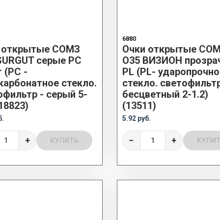
6880
 открытые СОМЗ
Очки открытые СО
SURGUT серые PC
О35 ВИЗИОН прозра
 (РС -
PL (PL- ударопрочно
карбонатное стекло.
стекло. светофильтр
офильтр - серый 5-
бесцветный 2-1.2)
(18823)
(13511)
б.
5.92 руб.
+
−
+
КУПИТЬ
КУПИ