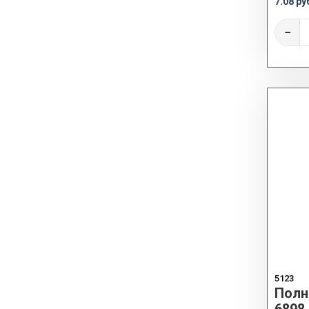
7.08 ру
−
5123
Полн