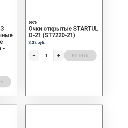
9976
МЗ
Очки открытые STARTUL
чные
О-21 (ST7220-21)
е
3.32 руб.
 -
−
+
КУПИТЬ
ТЬ