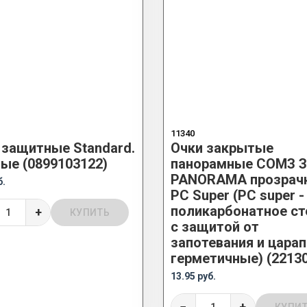
11340
 защитные Standard.
Очки закрытые
ые (0899103122)
панорамные СОМЗ 
PANORAMA прозрач
б.
PC Super (РС super -
поликарбонатное ст
+
КУПИТЬ
с защитой от
запотевания и царап
герметичные) (22130
13.95 руб.
−
+