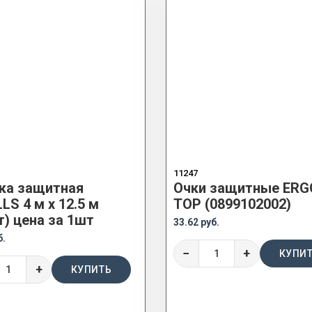
11247
ка защитная
Очки защитные ERG
LS 4 м x 12.5 м
TOP (0899102002)
т) цена за 1шт
33.62 руб.
б.
−
+
КУПИ
+
КУПИТЬ