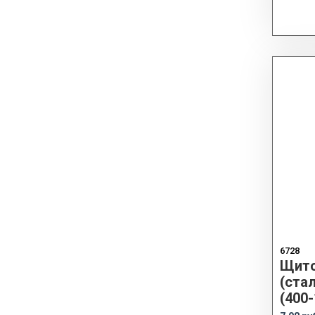
6728
Щито
(ста
(400-