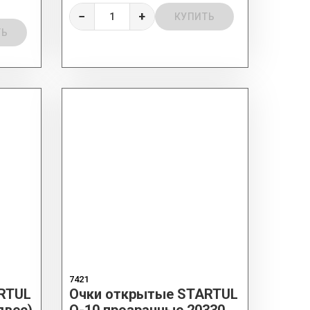
−
+
КУПИТЬ
ТЬ
7421
RTUL
Очки открытые STARTUL