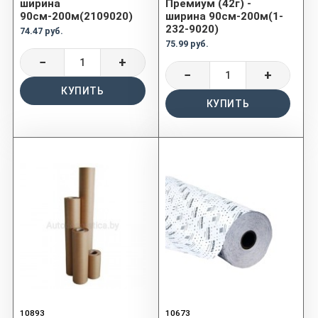
ширина
Премиум (42г) -
90см-200м(2109020)
ширина 90см-200м(1-
232-9020)
74.47 руб.
75.99 руб.
−
+
−
+
КУПИТЬ
КУПИТЬ
10893
10673