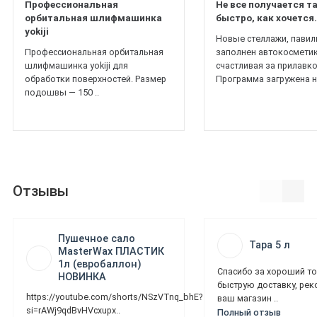
Профессиональная
Не все получается т
орбитальная шлифмашинка
быстро, как хочется.
yokiji
Новые стеллажи, павил
Профессиональная орбитальная
заполнен автокосметик
шлифмашинка yokiji для
счастливая за прилавко
обработки поверхностей. Размер
Программа загружена на
подошвы — 150 ..
Отзывы
Пушечное сало
Тара 5 л
MasterWax ПЛАСТИК
1л (евробаллон)
Спасибо за хороший то
НОВИНКА
быструю доставку, ре
https://youtube.com/shorts/NSzVTnq_bhE?
ваш магазин ..
si=rAWj9qdBvHVcxupx..
Полный отзыв