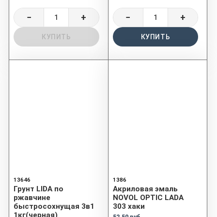
−
+
−
+
КУПИТЬ
КУПИТЬ
13646
1386
Грунт LIDA по
Акриловая эмаль
ржавчине
NOVOL OPTIC LADA
быстросохнущая 3в1
303 хаки
1кг(черная)
52.50 руб.