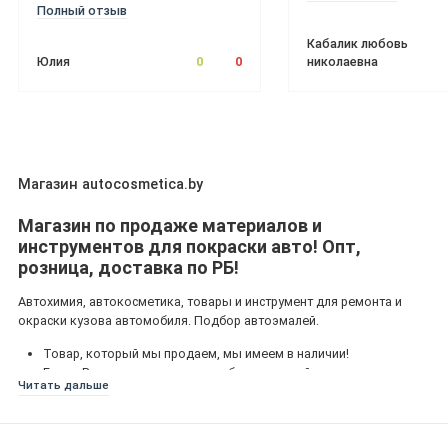
Полный отзыв
Кабалик любовь
Юлия
0
0
николаевна
Магазин autocosmetica.by
Магазин по продаже материалов и
инструментов для покраски авто! Опт,
розница, доставка по РБ!
Автохимия, автокосметика, товары и инструмент для ремонта и
окраски кузова автомобиля. Подбор автоэмалей.
Товар, который мы продаем, мы имеем в наличии!
Если у Вас нет возможности забрать нужный материал у нас в
Читать дальше
магазине, мы отправим его Вам в любую точку РБ удобным Вам
способом!
Окажем консультацию по выбору интересующего Вас