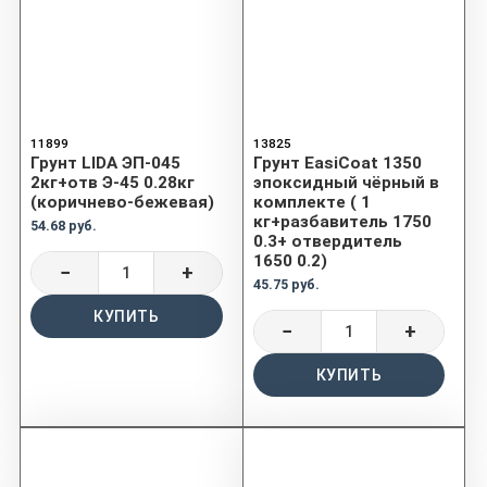
11899
13825
Грунт LIDA ЭП-045
Грунт EasiCoat 1350
2кг+отв Э-45 0.28кг
эпоксидный чёрный в
(коричнево-бежевая)
комплекте ( 1
кг+разбавитель 1750
54.68 руб.
0.3+ отвердитель
1650 0.2)
−
+
45.75 руб.
КУПИТЬ
−
+
КУПИТЬ