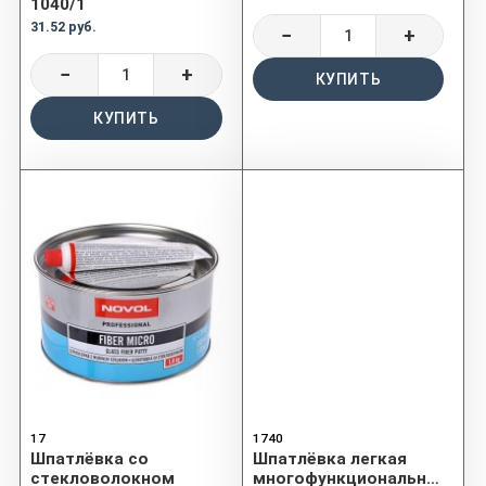
1040/1
31.52 руб.
−
+
−
+
КУПИТЬ
КУПИТЬ
17
1740
Шпатлёвка со
Шпатлёвка легкая
стекловолокном
многофункциональная