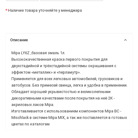
*
Наличие товара уточняйте у менеджера
Описание
Mipa LY6Z ,базовая эмаль 1л.
Высококачественная краска первого покрытия для
двухстадий
ной и трёхстадийной системы окрашивания с
эффектом «металлик» и «перламутр».
Применяется
для всех легковых автомобилей, грузовиков и
автобусов. Без примесей свинца, легка и удобна в
применении.
Обладает хорошей укрывистостью и великолепными
декоративными качествами
после покрытия на неё 2К -
акриловых лаков Mipa.
Изготавливается с использованием компонентов Mipa BC -
Mischlack в системе Mipa MIX, а так же
поставляется в готовых
цветах по каталогам