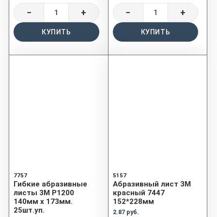
−
+
−
+
КУПИТЬ
КУПИТЬ
7757
5157
Гибкие абразивные
Абразивный лист 3M
листы 3М P1200
красный 7447
140мм х 173мм.
152*228мм
25шт.уп.
2.87 руб.