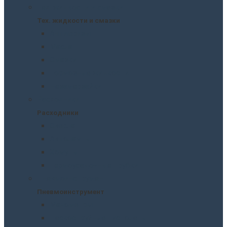
Тех. жидкости и смазки
Тех. жидкости и смазки
Антифризы
Масла
Смазки
Тормозные жидкости
Незамерзайки
Расходники
Расходники
Сверла
Автолампы
Хомуты
Термоусадочные трубки
Пневмоинструмент
Пневмоинструмент
Манометры
Пескоструйные пистолеты