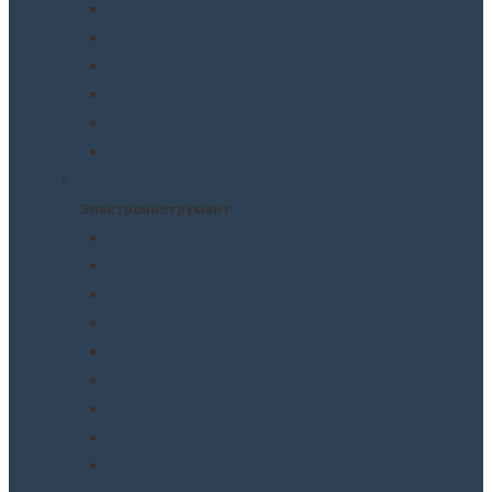
Пневмогайковерты
Пневмодыроколы
Продувочные пистолеты
Рубанки
Трещотки
Шлифмашинки
Электроинструмент
Электроинструмент
Виброшлифмашины
Гайковерты
Дрели
Лобзики
Мультиметры
Паяльники
Перфораторы
Пилы, фрезеры
Пылесосы