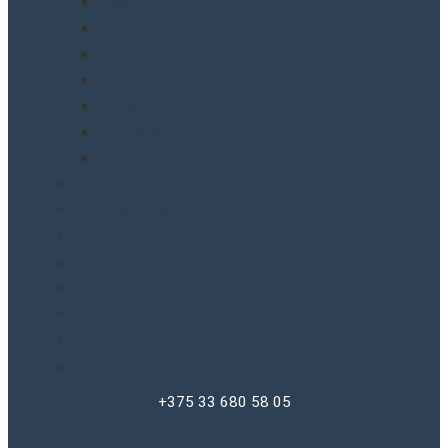
Рубанки
Точильныe станки
Шлифмашины/болгарки
Фены
Фонари
Шлифовальные машинки
Шуруповерты
Бытовая химия
Производители
О компании
Доставка
Оплата
Блог
Отзывы
Контакты
+375 33 680 58 05