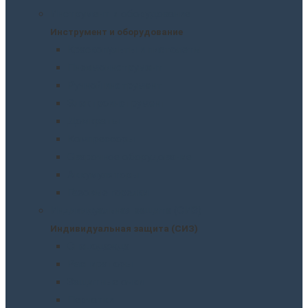
Инструмент и оборудование
Инструмент и оборудование
Краскопульты и пистолеты
Пневмоинструмент
Ручной инструмент
Электроинструмент
Домкраты
Компрессоры
Сварочное оборудование
Аккумуляторы
Газовые горелки
Индивидуальная защита (СИЗ)
Индивидуальная защита (СИЗ)
Спецодежда
Распираторы
Защитные очки
Перчатки