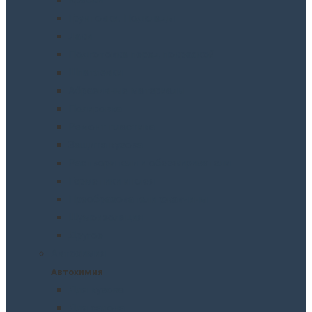
Грунтовки. Подклады
Лаки
Подготовка перед покраской
Шпатлевки
Абразивные материалы
Полировка
Ремонт пластика
Защита кузова
Растворители и обезжириватели
Герметики и клея
Преобразователи ржавчины
Шумоизоляция
Другое
Автохимия
Автохимия
Для кузова
Для салона