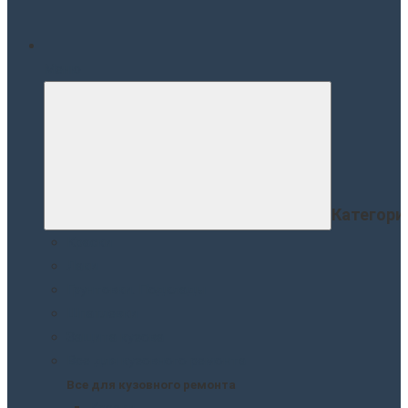
Меню
Категори
Краски
Лаки
Грунтовки. Подклады
Шпатлевки
Защита кузова
Все для кузовного ремонта
Все для кузовного ремонта
Краски