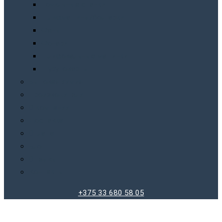
Точильныe станки
Шлифмашины/болгарки
Фены
Фонари
Шлифовальные машинки
Шуруповерты
Бытовая химия
Производители
О компании
Доставка
Оплата
Блог
Отзывы
Контакты
+375 33 680 58 05