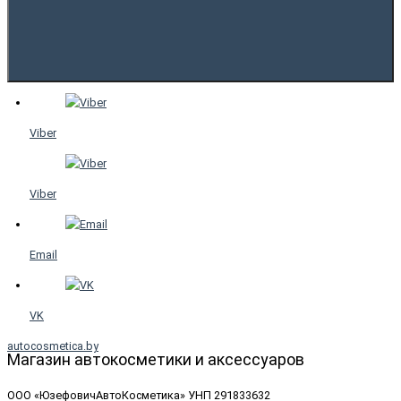
Viber
Viber
Email
VK
autocosmetica.by
Магазин автокосметики и аксессуаров
ООО «ЮзефовичАвтоКосметика» УНП 291833632