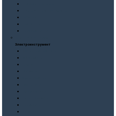
Пневмодыроколы
Продувочные пистолеты
Рубанки
Трещотки
Шлифмашинки
Электроинструмент
Электроинструмент
Виброшлифмашины
Гайковерты
Дрели
Лобзики
Мультиметры
Паяльники
Перфораторы
Пилы, фрезеры
Пылесосы
Рубанки