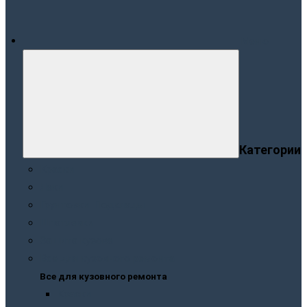
Меню
Категории
Краски
Лаки
Грунтовки. Подклады
Шпатлевки
Защита кузова
Все для кузовного ремонта
Все для кузовного ремонта
Краски