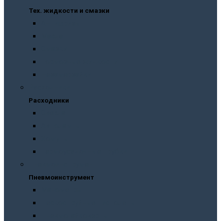
Тех. жидкости и смазки
Антифризы
Масла
Смазки
Тормозные жидкости
Незамерзайки
Расходники
Расходники
Сверла
Автолампы
Хомуты
Термоусадочные трубки
Пневмоинструмент
Пневмоинструмент
Манометры
Пескоструйные пистолеты
Пневмогайковерты