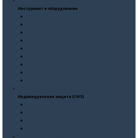
Инструмент и оборудование
Инструмент и оборудование
Краскопульты и пистолеты
Пневмоинструмент
Ручной инструмент
Электроинструмент
Домкраты
Компрессоры
Сварочное оборудование
Аккумуляторы
Газовые горелки
Индивидуальная защита (СИЗ)
Индивидуальная защита (СИЗ)
Спецодежда
Распираторы
Защитные очки
Перчатки
Тех. жидкости и смазки