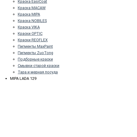
Краска EasiCoat
Краска MACAW
Краска MIPA
Краска NOBILES
Краска VIKA
Краски OPTIC
Краски REOFLEX
Пигменты MaxPaint
Пигменты ZuoTong
Подборные краски
Смывки старой краски
Тара и мерная посуда
MIPA LADA 129