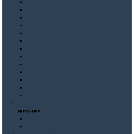
Грунтовки. Подклады
Лаки
Подготовка перед покраской
Шпатлевки
Абразивные материалы
Полировка
Ремонт пластика
Защита кузова
Растворители и обезжириватели
Герметики и клея
Преобразователи ржавчины
Шумоизоляция
Другое
Автохимия
Автохимия
Для кузова
Для салона