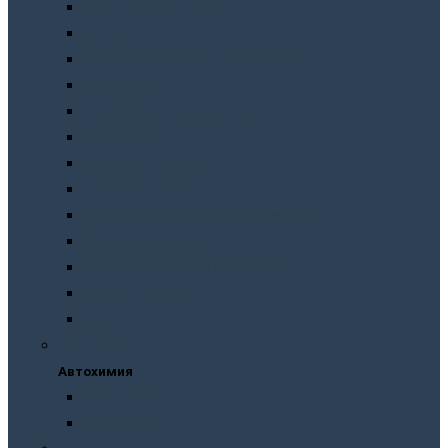
Грунтовки. Подклады
Лаки
Подготовка перед покраской
Шпатлевки
Абразивные материалы
Полировка
Ремонт пластика
Защита кузова
Растворители и обезжириватели
Герметики и клея
Преобразователи ржавчины
Шумоизоляция
Другое
Автохимия
Автохимия
Для кузова
Для салона