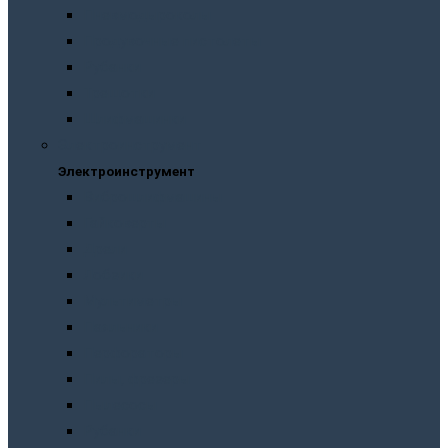
Пневмодыроколы
Продувочные пистолеты
Рубанки
Трещотки
Шлифмашинки
Электроинструмент
Электроинструмент
Виброшлифмашины
Гайковерты
Дрели
Лобзики
Мультиметры
Паяльники
Перфораторы
Пилы, фрезеры
Пылесосы
Рубанки