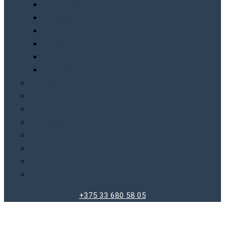
Точильныe станки
Шлифмашины/болгарки
Фены
Фонари
Шлифовальные машинки
Шуруповерты
Бытовая химия
Производители
О компании
Доставка
Оплата
Блог
Отзывы
Контакты
+375 33 680 58 05