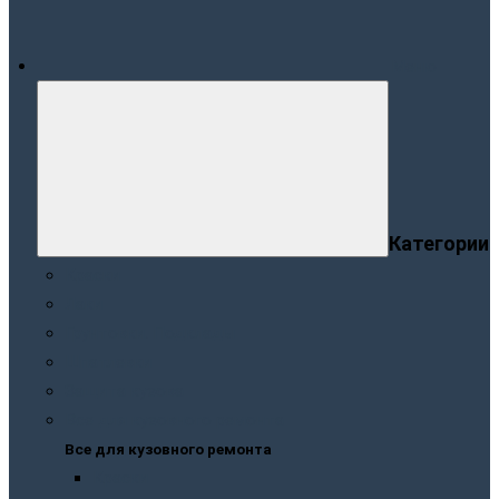
Меню
Категории
Краски
Лаки
Грунтовки. Подклады
Шпатлевки
Защита кузова
Все для кузовного ремонта
Все для кузовного ремонта
Краски