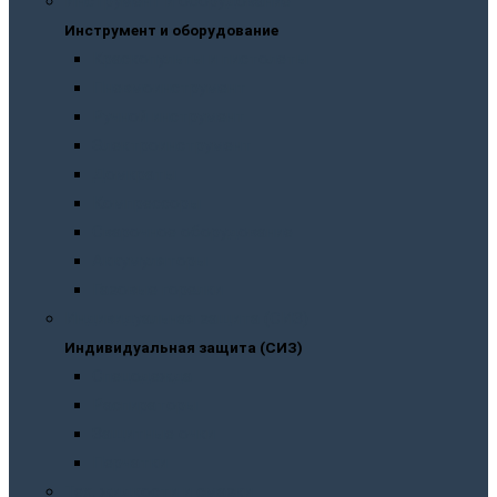
Инструмент и оборудование
Инструмент и оборудование
Краскопульты и пистолеты
Пневмоинструмент
Ручной инструмент
Электроинструмент
Домкраты
Компрессоры
Сварочное оборудование
Аккумуляторы
Газовые горелки
Индивидуальная защита (СИЗ)
Индивидуальная защита (СИЗ)
Спецодежда
Распираторы
Защитные очки
Перчатки
Тех. жидкости и смазки