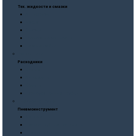
Тех. жидкости и смазки
Антифризы
Масла
Смазки
Тормозные жидкости
Незамерзайки
Расходники
Расходники
Сверла
Автолампы
Хомуты
Термоусадочные трубки
Пневмоинструмент
Пневмоинструмент
Манометры
Пескоструйные пистолеты
Пневмогайковерты