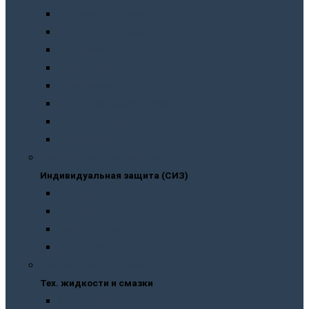
Пневмоинструмент
Ручной инструмент
Электроинструмент
Домкраты
Компрессоры
Сварочное оборудование
Аккумуляторы
Газовые горелки
Индивидуальная защита (СИЗ)
Индивидуальная защита (СИЗ)
Спецодежда
Распираторы
Защитные очки
Перчатки
Тех. жидкости и смазки
Тех. жидкости и смазки
Антифризы