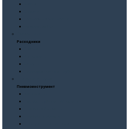
Масла
Смазки
Тормозные жидкости
Незамерзайки
Расходники
Расходники
Сверла
Автолампы
Хомуты
Термоусадочные трубки
Пневмоинструмент
Пневмоинструмент
Манометры
Пескоструйные пистолеты
Пневмогайковерты
Пневмодыроколы
Продувочные пистолеты