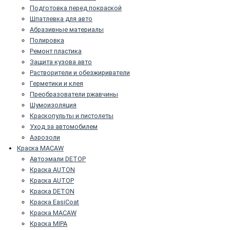
Подготовка перед покраской
Шпатлевка для авто
Абразивные материалы
Полировка
Ремонт пластика
Защита кузова авто
Растворители и обезжириватели
Герметики и клея
Преобразователи ржавчины
Шумоизоляция
Краскопульты и пистолеты
Уход за автомобилем
Аэрозоли
Краска MACAW
Автоэмали DETOP
Краска AUTON
Краска AUTOP
Краска DETON
Краска EasiCoat
Краска MACAW
Краска MIPA