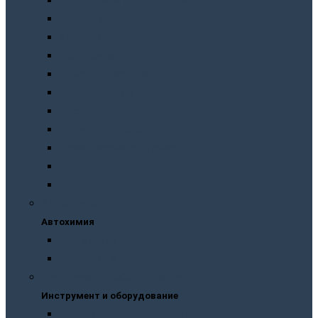
Подготовка перед покраской
Шпатлевки
Абразивные материалы
Полировка
Ремонт пластика
Защита кузова
Растворители и обезжириватели
Герметики и клея
Преобразователи ржавчины
Шумоизоляция
Другое
Автохимия
Автохимия
Для кузова
Для салона
Инструмент и оборудование
Инструмент и оборудование
Краскопульты и пистолеты