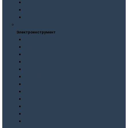
Рубанки
Трещотки
Шлифмашинки
Электроинструмент
Электроинструмент
Виброшлифмашины
Гайковерты
Дрели
Лобзики
Мультиметры
Паяльники
Перфораторы
Пилы, фрезеры
Пылесосы
Рубанки
Точильныe станки
Шлифмашины/болгарки