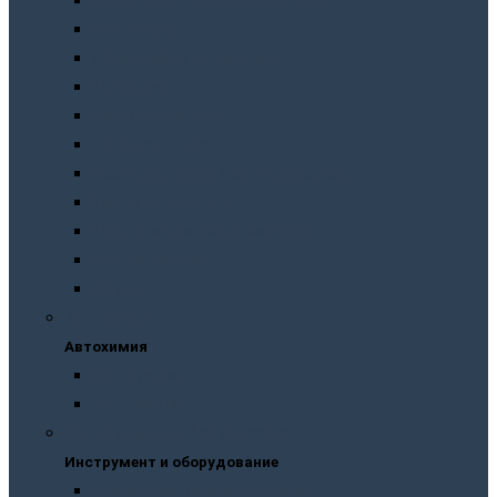
Подготовка перед покраской
Шпатлевки
Абразивные материалы
Полировка
Ремонт пластика
Защита кузова
Растворители и обезжириватели
Герметики и клея
Преобразователи ржавчины
Шумоизоляция
Другое
Автохимия
Автохимия
Для кузова
Для салона
Инструмент и оборудование
Инструмент и оборудование
Краскопульты и пистолеты