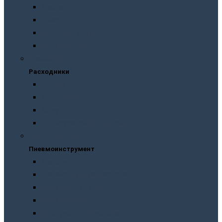
Масла
Смазки
Тормозные жидкости
Незамерзайки
Расходники
Расходники
Сверла
Автолампы
Хомуты
Термоусадочные трубки
Пневмоинструмент
Пневмоинструмент
Манометры
Пескоструйные пистолеты
Пневмогайковерты
Пневмодыроколы
Продувочные пистолеты