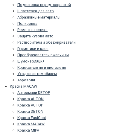
Подготовка перед покраской
Шпатлевка для авто
Абразивные материалы
Полировка
Ремонт пластика
Защита кузова авто
Растворители и обезжириватели
Герметики и клея
Преобразователи ржавчины
Шумоизоляция
Краскопульты и пистолеты
Уход за автомобилем
Аэрозоли
Краска MACAW
Автоэмали DETOP
Краска AUTON
Краска AUTOP
Краска DETON
Краска EasiCoat
Краска MACAW
Краска MIPA