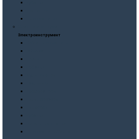
Рубанки
Трещотки
Шлифмашинки
Электроинструмент
Электроинструмент
Виброшлифмашины
Гайковерты
Дрели
Лобзики
Мультиметры
Паяльники
Перфораторы
Пилы, фрезеры
Пылесосы
Рубанки
Точильныe станки
Шлифмашины/болгарки