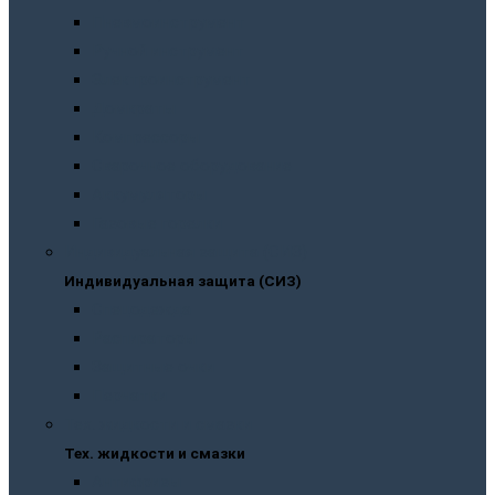
Пневмоинструмент
Ручной инструмент
Электроинструмент
Домкраты
Компрессоры
Сварочное оборудование
Аккумуляторы
Газовые горелки
Индивидуальная защита (СИЗ)
Индивидуальная защита (СИЗ)
Спецодежда
Распираторы
Защитные очки
Перчатки
Тех. жидкости и смазки
Тех. жидкости и смазки
Антифризы