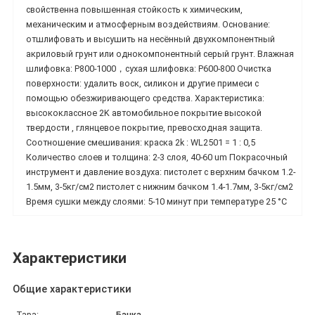
свойственна повышенная стойкость к химическим,
механическим и атмосферным воздействиям. Основание:
отшлифовать и высушить на несённый двухкомпонентный
акриловый грунт или однокомпонентный серый грунт. Влажная
шлифовка: P800-1000，сухая шлифовка: P600-800 Очистка
поверхности: удалить воск, силикон и другие примеси с
помощью обезжиривающего средства. Характеристика:
высококлассное 2K автомобильное покрытие высокой
твердости , глянцевое покрытие, превосходная защита.
Соотношение смешивания: краска 2k : WL2501 = 1 : 0,5
Количество слоев и толщина: 2-3 слоя, 40-60 um Покрасочный
инструмент и давление воздуха: пистолет с верхним бачком 1.2-
1.5мм, 3-5кг/см2 пистолет с нижним бачком 1.4-1.7мм, 3-5кг/см2
Время сушки между слоями: 5-10 минут при температуре 25 °C
Характеристики
Общие характеристики
Тара:
Банка