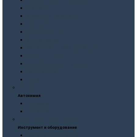
Подготовка перед покраской
Шпатлевки
Абразивные материалы
Полировка
Ремонт пластика
Защита кузова
Растворители и обезжириватели
Герметики и клея
Преобразователи ржавчины
Шумоизоляция
Другое
Автохимия
Автохимия
Для кузова
Для салона
Инструмент и оборудование
Инструмент и оборудование
Краскопульты и пистолеты