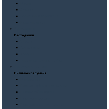
Масла
Смазки
Тормозные жидкости
Незамерзайки
Расходники
Расходники
Сверла
Автолампы
Хомуты
Термоусадочные трубки
Пневмоинструмент
Пневмоинструмент
Манометры
Пескоструйные пистолеты
Пневмогайковерты
Пневмодыроколы
Продувочные пистолеты