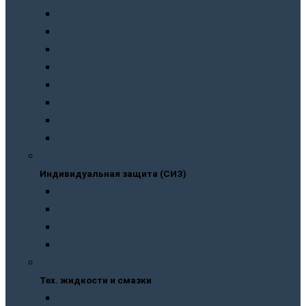
Пневмоинструмент
Ручной инструмент
Электроинструмент
Домкраты
Компрессоры
Сварочное оборудование
Аккумуляторы
Газовые горелки
Индивидуальная защита (СИЗ)
Индивидуальная защита (СИЗ)
Спецодежда
Распираторы
Защитные очки
Перчатки
Тех. жидкости и смазки
Тех. жидкости и смазки
Антифризы