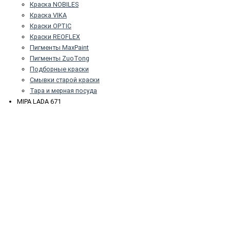
Краска NOBILES
Краска VIKA
Краски OPTIC
Краски REOFLEX
Пигменты MaxPaint
Пигменты ZuoTong
Подборные краски
Смывки старой краски
Тара и мерная посуда
MIPA LADA 671