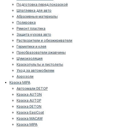
Подготовка перед покраской
Шпатлевка для авто
Абразивные материалы
Полировка
Ремонт пластика
Защита кузова авто
Растворители и обезжириватели
Герметики и клея
Преобразователи ржавчины
Шумоизоляция
Краскопульты и пистолеты
Уход за автомобилем
Аэрозоли
Краска MIPA
Автоэмали DETOP
Краска AUTON
Краска AUTOP
Краска DETON
Краска EasiCoat
Краска MACAW
Краска MIPA