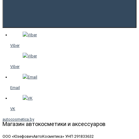
Viber
Viber
Email
VK
autocosmetica.by
Магазин автокосметики и аксессуаров
ООО «ЮзефовичАвтоКосметика» УНП 291833632