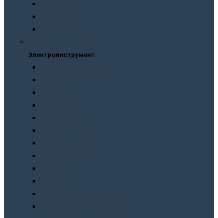
Рубанки
Трещотки
Шлифмашинки
Электроинструмент
Электроинструмент
Виброшлифмашины
Гайковерты
Дрели
Лобзики
Мультиметры
Паяльники
Перфораторы
Пилы, фрезеры
Пылесосы
Рубанки
Точильныe станки
Шлифмашины/болгарки