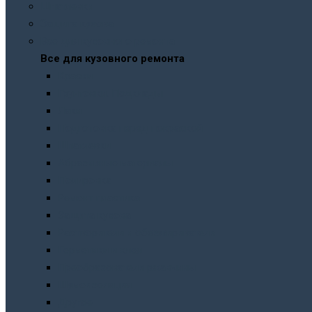
Шпатлевки
Защита кузова
Все для кузовного ремонта
Все для кузовного ремонта
Краски
Грунтовки. Подклады
Лаки
Подготовка перед покраской
Шпатлевки
Абразивные материалы
Полировка
Ремонт пластика
Защита кузова
Растворители и обезжириватели
Герметики и клея
Преобразователи ржавчины
Шумоизоляция
Другое