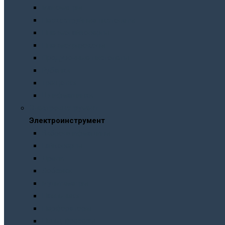
Манометры
Пескоструйные пистолеты
Пневмогайковерты
Пневмодыроколы
Продувочные пистолеты
Рубанки
Трещотки
Шлифмашинки
Электроинструмент
Электроинструмент
Виброшлифмашины
Гайковерты
Дрели
Лобзики
Мультиметры
Паяльники
Перфораторы
Пилы, фрезеры