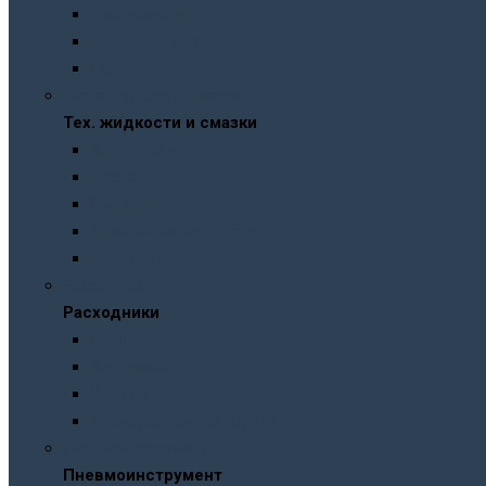
Распираторы
Защитные очки
Перчатки
Тех. жидкости и смазки
Тех. жидкости и смазки
Антифризы
Масла
Смазки
Тормозные жидкости
Незамерзайки
Расходники
Расходники
Сверла
Автолампы
Хомуты
Термоусадочные трубки
Пневмоинструмент
Пневмоинструмент