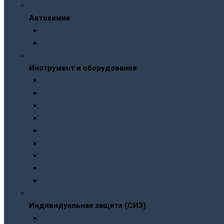
Автохимия
Автохимия
Для кузова
Для салона
Инструмент и оборудование
Инструмент и оборудование
Краскопульты и пистолеты
Пневмоинструмент
Ручной инструмент
Электроинструмент
Домкраты
Компрессоры
Сварочное оборудование
Аккумуляторы
Газовые горелки
Индивидуальная защита (СИЗ)
Индивидуальная защита (СИЗ)
Спецодежда