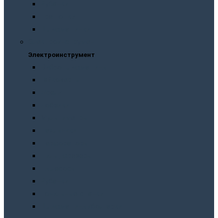
Рубанки
Трещотки
Шлифмашинки
Электроинструмент
Электроинструмент
Виброшлифмашины
Гайковерты
Дрели
Лобзики
Мультиметры
Паяльники
Перфораторы
Пилы, фрезеры
Пылесосы
Рубанки
Точильныe станки
Шлифмашины/болгарки