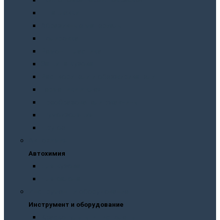
Подготовка перед покраской
Шпатлевки
Абразивные материалы
Полировка
Ремонт пластика
Защита кузова
Растворители и обезжириватели
Герметики и клея
Преобразователи ржавчины
Шумоизоляция
Другое
Автохимия
Автохимия
Для кузова
Для салона
Инструмент и оборудование
Инструмент и оборудование
Краскопульты и пистолеты