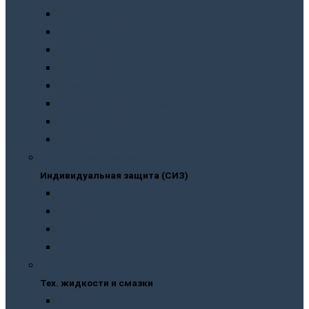
Пневмоинструмент
Ручной инструмент
Электроинструмент
Домкраты
Компрессоры
Сварочное оборудование
Аккумуляторы
Газовые горелки
Индивидуальная защита (СИЗ)
Индивидуальная защита (СИЗ)
Спецодежда
Распираторы
Защитные очки
Перчатки
Тех. жидкости и смазки
Тех. жидкости и смазки
Антифризы