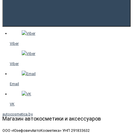
Viber
Viber
Email
VK
autocosmetica.by
Магазин автокосметики и аксессуаров
ООО «ЮзефовичАвтоКосметика» УНП 291833632