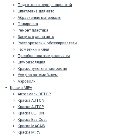
Подготовка перед покраской
Шпатлевка для авто
Абразивные материалы
Полировка
Ремонт пластика
Защита кузова авто
Растворители и обезжириватели
Герметики и клея
Преобразователи ржавчины
Шумоизоляция
Краскопульты и пистолеты
Уход за автомобилем
Аэрозоли
Краска MIPA
Автоэмали DETOP
Краска AUTON
Краска AUTOP
Краска DETON
Краска EasiCoat
Краска MACAW
Краска MIPA