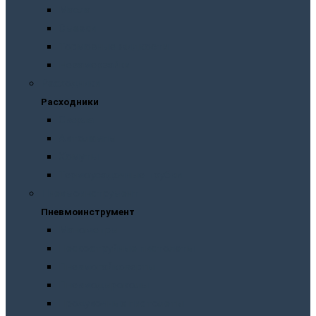
Масла
Смазки
Тормозные жидкости
Незамерзайки
Расходники
Расходники
Сверла
Автолампы
Хомуты
Термоусадочные трубки
Пневмоинструмент
Пневмоинструмент
Манометры
Пескоструйные пистолеты
Пневмогайковерты
Пневмодыроколы
Продувочные пистолеты