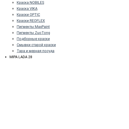
Краска NOBILES
Краска VIKA
Краски OPTIC
Краски REOFLEX
Пигменты MaxPaint
Пигменты ZuoTong
Подборные краски
Смывки старой краски
Тара и мерная посуда
MIPA LADA 28