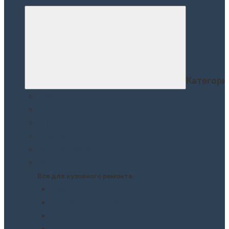
Категори
Краски
Лаки
Грунтовки. Подклады
Шпатлевки
Защита кузова
Все для кузовного ремонта
Все для кузовного ремонта
Краски
Грунтовки. Подклады
Лаки
Подготовка перед покраской