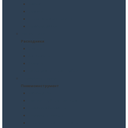
Масла
Смазки
Тормозные жидкости
Незамерзайки
Расходники
Расходники
Сверла
Автолампы
Хомуты
Термоусадочные трубки
Пневмоинструмент
Пневмоинструмент
Манометры
Пескоструйные пистолеты
Пневмогайковерты
Пневмодыроколы
Продувочные пистолеты