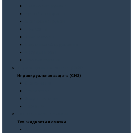
Пневмоинструмент
Ручной инструмент
Электроинструмент
Домкраты
Компрессоры
Сварочное оборудование
Аккумуляторы
Газовые горелки
Индивидуальная защита (СИЗ)
Индивидуальная защита (СИЗ)
Спецодежда
Распираторы
Защитные очки
Перчатки
Тех. жидкости и смазки
Тех. жидкости и смазки
Антифризы