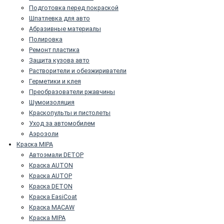
Подготовка перед покраской
Шпатлевка для авто
Абразивные материалы
Полировка
Ремонт пластика
Защита кузова авто
Растворители и обезжириватели
Герметики и клея
Преобразователи ржавчины
Шумоизоляция
Краскопульты и пистолеты
Уход за автомобилем
Аэрозоли
Краска MIPA
Автоэмали DETOP
Краска AUTON
Краска AUTOP
Краска DETON
Краска EasiCoat
Краска MACAW
Краска MIPA