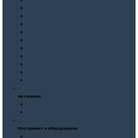
Подготовка перед покраской
Шпатлевки
Абразивные материалы
Полировка
Ремонт пластика
Защита кузова
Растворители и обезжириватели
Герметики и клея
Преобразователи ржавчины
Шумоизоляция
Другое
Автохимия
Автохимия
Для кузова
Для салона
Инструмент и оборудование
Инструмент и оборудование
Краскопульты и пистолеты