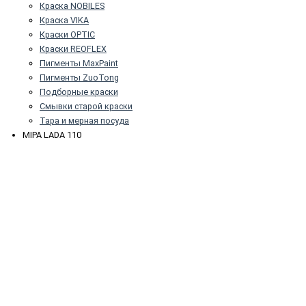
Краска NOBILES
Краска VIKA
Краски OPTIC
Краски REOFLEX
Пигменты MaxPaint
Пигменты ZuoTong
Подборные краски
Смывки старой краски
Тара и мерная посуда
MIPA LADA 110