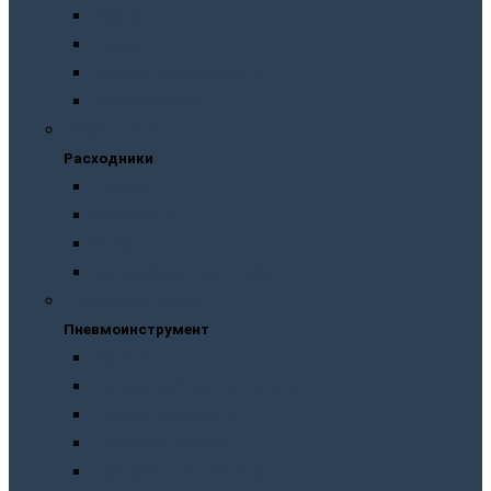
Масла
Смазки
Тормозные жидкости
Незамерзайки
Расходники
Расходники
Сверла
Автолампы
Хомуты
Термоусадочные трубки
Пневмоинструмент
Пневмоинструмент
Манометры
Пескоструйные пистолеты
Пневмогайковерты
Пневмодыроколы
Продувочные пистолеты