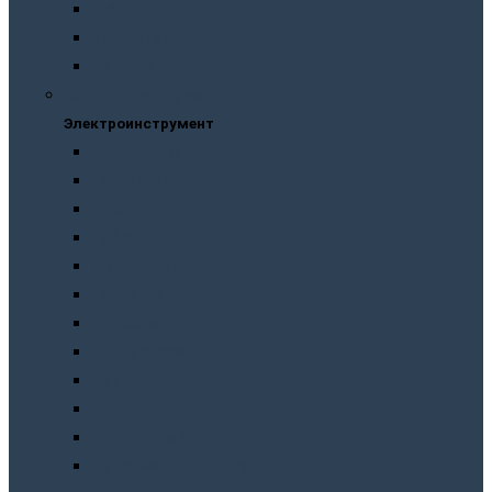
Рубанки
Трещотки
Шлифмашинки
Электроинструмент
Электроинструмент
Виброшлифмашины
Гайковерты
Дрели
Лобзики
Мультиметры
Паяльники
Перфораторы
Пилы, фрезеры
Пылесосы
Рубанки
Точильныe станки
Шлифмашины/болгарки