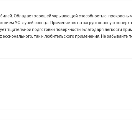
обилей. Обладает хорошей укрывающей способностью, прекрасным
йствием УФ-лучей солнца. Применяется на загрунтованную повер
бует тщательной подготовки поверхности. Благодаря легкости при
рофессионального, так и любительского применения. Не забывайте