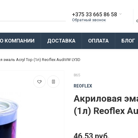
+375 33 665 86 58
Обратный звонок
О КОМПАНИИ
ДОСТАВКА
ОПЛАТА
БЛОГ
 эмаль Acryl Top (1л) Reoflex AudiVW LY3D
865
REOFLEX
Акриловая эма
(1л) Reoflex A
46.53 руб.