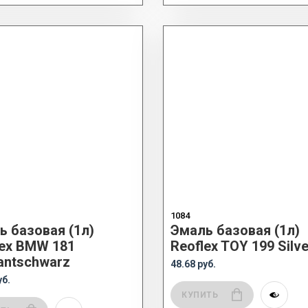
1084
ь базовая (1л)
Эмаль базовая (1л)
lex BMW 181
Reoflex TOY 199 Silve
antschwarz
48.68 руб.
уб.
КУПИТЬ