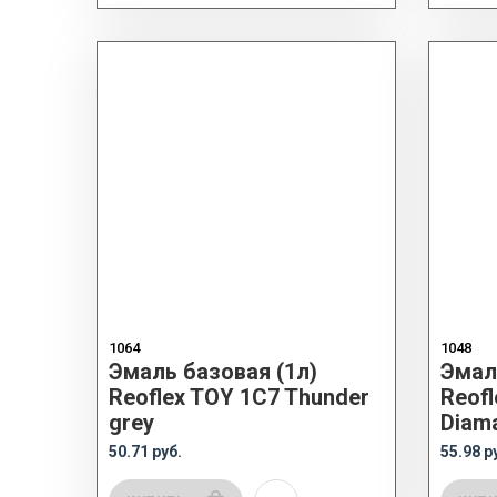
1064
1048
Эмаль базовая (1л)
Эмал
Reoflex TOY 1C7 Thunder
Reof
grey
Diam
50.71 руб.
55.98 р