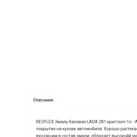
Описание
REOFLEX Эмаль базовая LADA 281 кристалл 1л -
покрытие на кузове автомобиля. Хорошо растек
входящим в состав эмали, обладает высокойй у