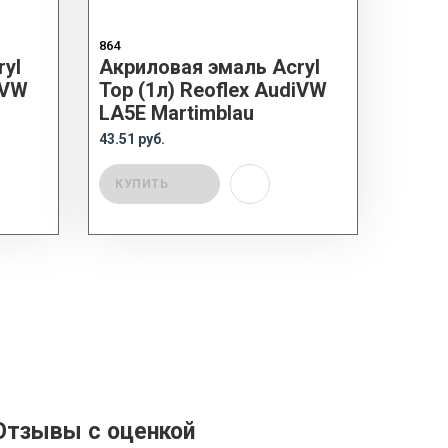
864
yl
Акриловая эмаль Acryl
iVW
Top (1л) Reoflex AudiVW
LA5E Martimblau
43.51 руб.
КУПИТЬ
Отзывы с оценкой