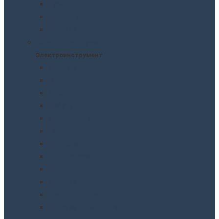
Рубанки
Трещотки
Шлифмашинки
Электроинструмент
Электроинструмент
Виброшлифмашины
Гайковерты
Дрели
Лобзики
Мультиметры
Паяльники
Перфораторы
Пилы, фрезеры
Пылесосы
Рубанки
Точильныe станки
Шлифмашины/болгарки