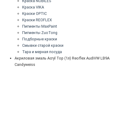
Краска NOBILES
Краска VIKA
Краски OPTIC
Краски REOFLEX
Пигменты MaxPaint
Пигменты ZuoTong
Подборные краски
Смывки старой краски
Тара и мерная посуда
Акриловая эмаль Acryl Top (1л) Reoflex AudiVW LB9A
Candyweiss