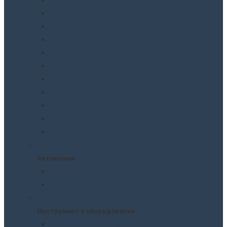
Шпатлевки
Абразивные материалы
Полировка
Ремонт пластика
Защита кузова
Растворители и обезжириватели
Герметики и клея
Преобразователи ржавчины
Шумоизоляция
Другое
Автохимия
Автохимия
Для кузова
Для салона
Инструмент и оборудование
Инструмент и оборудование
Краскопульты и пистолеты