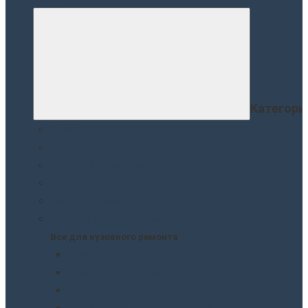
Категори
Краски
Лаки
Грунтовки. Подклады
Шпатлевки
Защита кузова
Все для кузовного ремонта
Все для кузовного ремонта
Краски
Грунтовки. Подклады
Лаки
Подготовка перед покраской