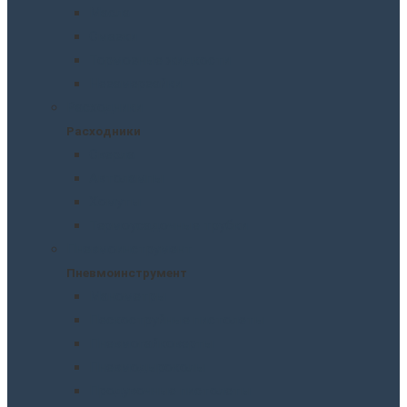
Масла
Смазки
Тормозные жидкости
Незамерзайки
Расходники
Расходники
Сверла
Автолампы
Хомуты
Термоусадочные трубки
Пневмоинструмент
Пневмоинструмент
Манометры
Пескоструйные пистолеты
Пневмогайковерты
Пневмодыроколы
Продувочные пистолеты