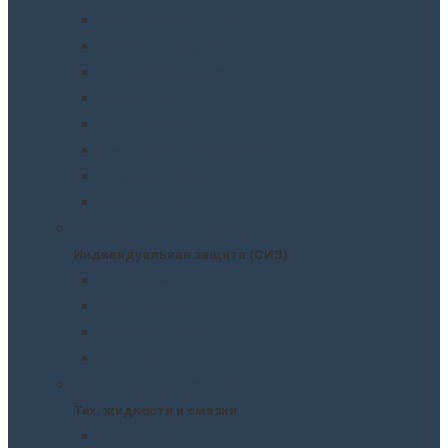
Пневмоинструмент
Ручной инструмент
Электроинструмент
Домкраты
Компрессоры
Сварочное оборудование
Аккумуляторы
Газовые горелки
Индивидуальная защита (СИЗ)
Индивидуальная защита (СИЗ)
Спецодежда
Распираторы
Защитные очки
Перчатки
Тех. жидкости и смазки
Тех. жидкости и смазки
Антифризы