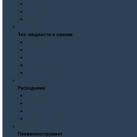
Распираторы
Защитные очки
Перчатки
Тех. жидкости и смазки
Тех. жидкости и смазки
Антифризы
Масла
Смазки
Тормозные жидкости
Незамерзайки
Расходники
Расходники
Сверла
Автолампы
Хомуты
Термоусадочные трубки
Пневмоинструмент
Пневмоинструмент