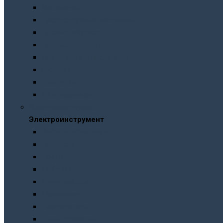
Манометры
Пескоструйные пистолеты
Пневмогайковерты
Пневмодыроколы
Продувочные пистолеты
Рубанки
Трещотки
Шлифмашинки
Электроинструмент
Электроинструмент
Виброшлифмашины
Гайковерты
Дрели
Лобзики
Мультиметры
Паяльники
Перфораторы
Пилы, фрезеры