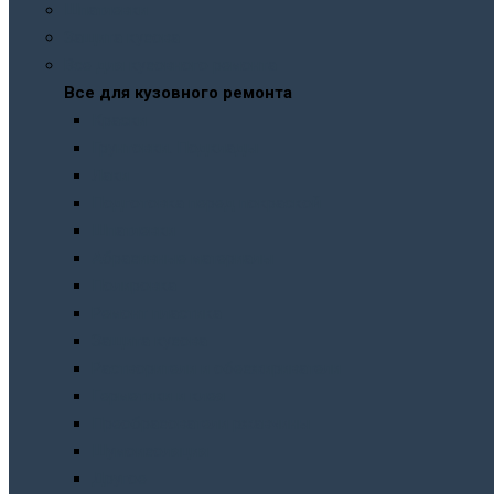
Шпатлевки
Защита кузова
Все для кузовного ремонта
Все для кузовного ремонта
Краски
Грунтовки. Подклады
Лаки
Подготовка перед покраской
Шпатлевки
Абразивные материалы
Полировка
Ремонт пластика
Защита кузова
Растворители и обезжириватели
Герметики и клея
Преобразователи ржавчины
Шумоизоляция
Другое