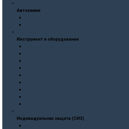
Автохимия
Автохимия
Для кузова
Для салона
Инструмент и оборудование
Инструмент и оборудование
Краскопульты и пистолеты
Пневмоинструмент
Ручной инструмент
Электроинструмент
Домкраты
Компрессоры
Сварочное оборудование
Аккумуляторы
Газовые горелки
Индивидуальная защита (СИЗ)
Индивидуальная защита (СИЗ)
Спецодежда