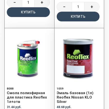
−
+
−
+
КУПИТЬ
КУПИТЬ
8088
1059
Смола полиэфирная
Эмаль базовая (1л)
для пластика Reoflex
Reoflex Nissan KLO
1л+отв
Silver
31.44 руб.
48.68 руб.