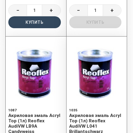
−
+
−
+
КУПИТЬ
КУПИТЬ
1087
1035
Акриловая эмаль Acryl
Акриловая эмаль Acryl
Top (1л) Reoflex
Top (1л) Reoflex
AudiVW LB9A
AudiVW L041
Candyweiss
Brillantschwarz