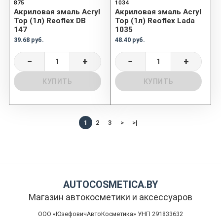
875
1034
Акриловая эмаль Acryl
Акриловая эмаль Acryl
Top (1л) Reoflex DB
Top (1л) Reoflex Lada
147
1035
39.68 руб.
48.40 руб.
−
+
−
+
КУПИТЬ
КУПИТЬ
1
2
3
>
>|
AUTOCOSMETICA.BY
Магазин автокосметики и аксессуаров
ООО «ЮзефовичАвтоКосметика» УНП 291833632