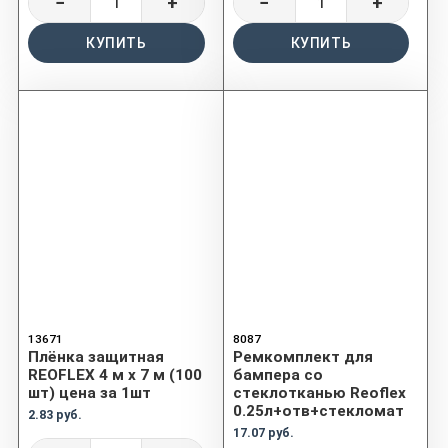
−
+
−
+
КУПИТЬ
КУПИТЬ
13671
8087
Плёнка защитная
Ремкомплект для
REOFLEX 4 м x 7 м (100
бампера со
шт) цена за 1шт
стеклотканью Reoflex
0.25л+отв+стекломат
2.83 руб.
17.07 руб.