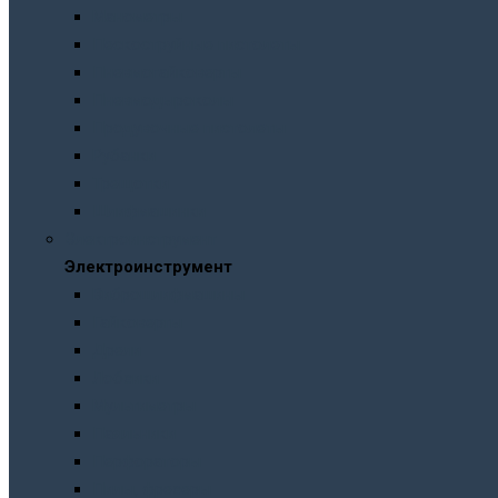
Манометры
Пескоструйные пистолеты
Пневмогайковерты
Пневмодыроколы
Продувочные пистолеты
Рубанки
Трещотки
Шлифмашинки
Электроинструмент
Электроинструмент
Виброшлифмашины
Гайковерты
Дрели
Лобзики
Мультиметры
Паяльники
Перфораторы
Пилы, фрезеры