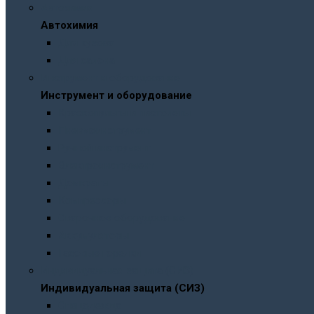
Автохимия
Автохимия
Для кузова
Для салона
Инструмент и оборудование
Инструмент и оборудование
Краскопульты и пистолеты
Пневмоинструмент
Ручной инструмент
Электроинструмент
Домкраты
Компрессоры
Сварочное оборудование
Аккумуляторы
Газовые горелки
Индивидуальная защита (СИЗ)
Индивидуальная защита (СИЗ)
Спецодежда