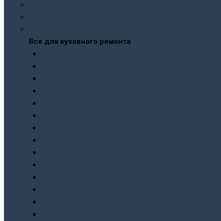
Шпатлевки
Защита кузова
Все для кузовного ремонта
Все для кузовного ремонта
Краски
Грунтовки. Подклады
Лаки
Подготовка перед покраской
Шпатлевки
Абразивные материалы
Полировка
Ремонт пластика
Защита кузова
Растворители и обезжириватели
Герметики и клея
Преобразователи ржавчины
Шумоизоляция
Другое