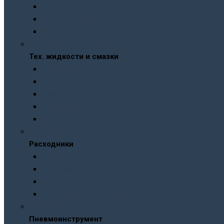
Распираторы
Защитные очки
Перчатки
Тех. жидкости и смазки
Тех. жидкости и смазки
Антифризы
Масла
Смазки
Тормозные жидкости
Незамерзайки
Расходники
Расходники
Сверла
Автолампы
Хомуты
Термоусадочные трубки
Пневмоинструмент
Пневмоинструмент