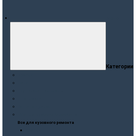
Меню
Категории
Краски
Лаки
Грунтовки. Подклады
Шпатлевки
Защита кузова
Все для кузовного ремонта
Все для кузовного ремонта
Краски