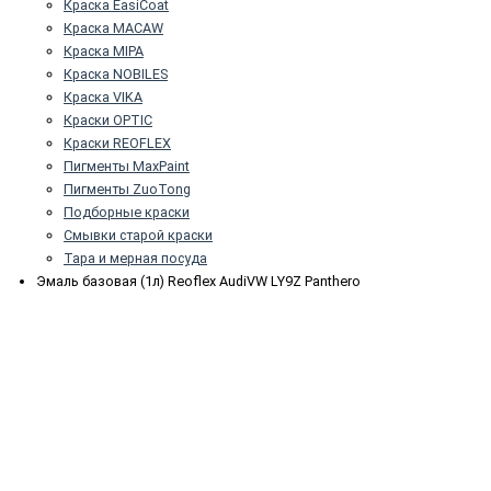
Краска EasiCoat
Краска MACAW
Краска MIPA
Краска NOBILES
Краска VIKA
Краски OPTIC
Краски REOFLEX
Пигменты MaxPaint
Пигменты ZuoTong
Подборные краски
Смывки старой краски
Тара и мерная посуда
Эмаль базовая (1л) Reoflex AudiVW LY9Z Panthero