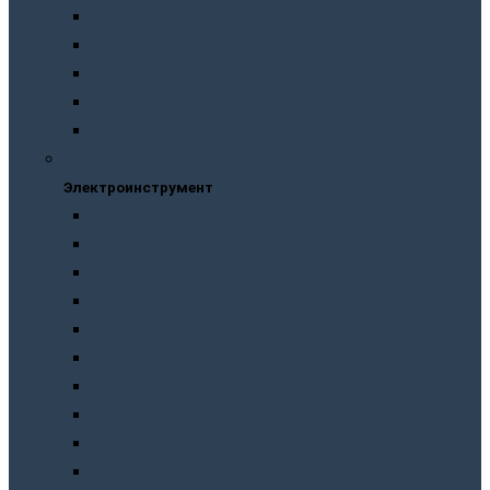
Пневмодыроколы
Продувочные пистолеты
Рубанки
Трещотки
Шлифмашинки
Электроинструмент
Электроинструмент
Виброшлифмашины
Гайковерты
Дрели
Лобзики
Мультиметры
Паяльники
Перфораторы
Пилы, фрезеры
Пылесосы
Рубанки