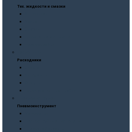
Тех. жидкости и смазки
Антифризы
Масла
Смазки
Тормозные жидкости
Незамерзайки
Расходники
Расходники
Сверла
Автолампы
Хомуты
Термоусадочные трубки
Пневмоинструмент
Пневмоинструмент
Манометры
Пескоструйные пистолеты
Пневмогайковерты