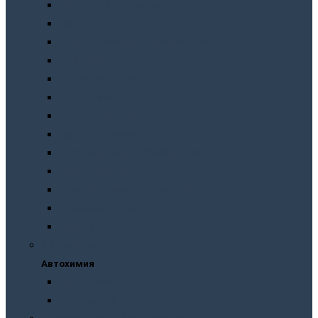
Грунтовки. Подклады
Лаки
Подготовка перед покраской
Шпатлевки
Абразивные материалы
Полировка
Ремонт пластика
Защита кузова
Растворители и обезжириватели
Герметики и клея
Преобразователи ржавчины
Шумоизоляция
Другое
Автохимия
Автохимия
Для кузова
Для салона