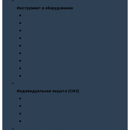
Инструмент и оборудование
Инструмент и оборудование
Краскопульты и пистолеты
Пневмоинструмент
Ручной инструмент
Электроинструмент
Домкраты
Компрессоры
Сварочное оборудование
Аккумуляторы
Газовые горелки
Индивидуальная защита (СИЗ)
Индивидуальная защита (СИЗ)
Спецодежда
Распираторы
Защитные очки
Перчатки
Тех. жидкости и смазки