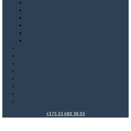
Точильныe станки
Шлифмашины/болгарки
Фены
Фонари
Шлифовальные машинки
Шуруповерты
Бытовая химия
Производители
О компании
Доставка
Оплата
Блог
Отзывы
Контакты
+375 33 680 58 05