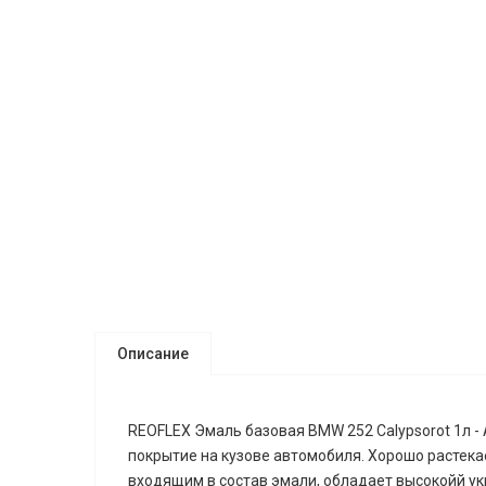
Описание
REOFLEX Эмаль базовая BMW 252 Calypsorot 1л -
покрытие на кузове автомобиля. Хорошо растек
входящим в состав эмали, обладает высокойй у