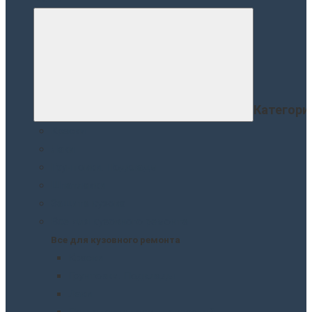
Категори
Краски
Лаки
Грунтовки. Подклады
Шпатлевки
Защита кузова
Все для кузовного ремонта
Все для кузовного ремонта
Краски
Грунтовки. Подклады
Лаки
Подготовка перед покраской