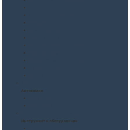
Шпатлевки
Абразивные материалы
Полировка
Ремонт пластика
Защита кузова
Растворители и обезжириватели
Герметики и клея
Преобразователи ржавчины
Шумоизоляция
Другое
Автохимия
Автохимия
Для кузова
Для салона
Инструмент и оборудование
Инструмент и оборудование
Краскопульты и пистолеты