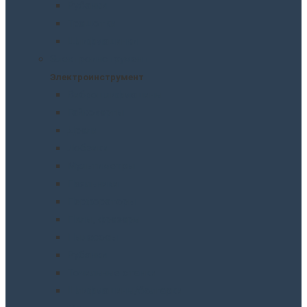
Рубанки
Трещотки
Шлифмашинки
Электроинструмент
Электроинструмент
Виброшлифмашины
Гайковерты
Дрели
Лобзики
Мультиметры
Паяльники
Перфораторы
Пилы, фрезеры
Пылесосы
Рубанки
Точильныe станки
Шлифмашины/болгарки