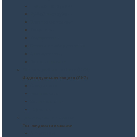
Пневмоинструмент
Ручной инструмент
Электроинструмент
Домкраты
Компрессоры
Сварочное оборудование
Аккумуляторы
Газовые горелки
Индивидуальная защита (СИЗ)
Индивидуальная защита (СИЗ)
Спецодежда
Распираторы
Защитные очки
Перчатки
Тех. жидкости и смазки
Тех. жидкости и смазки
Антифризы