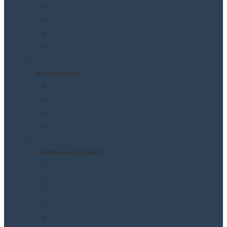
Масла
Смазки
Тормозные жидкости
Незамерзайки
Расходники
Расходники
Сверла
Автолампы
Хомуты
Термоусадочные трубки
Пневмоинструмент
Пневмоинструмент
Манометры
Пескоструйные пистолеты
Пневмогайковерты
Пневмодыроколы
Продувочные пистолеты