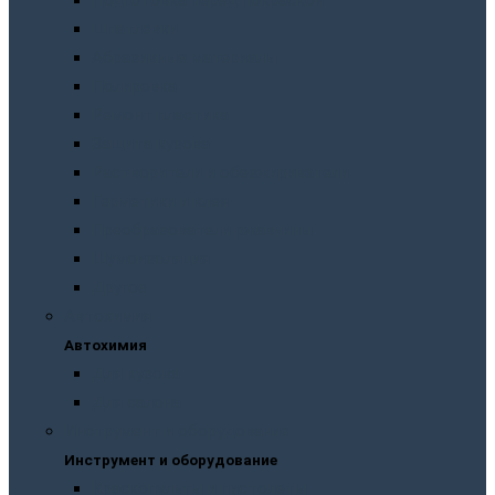
Подготовка перед покраской
Шпатлевки
Абразивные материалы
Полировка
Ремонт пластика
Защита кузова
Растворители и обезжириватели
Герметики и клея
Преобразователи ржавчины
Шумоизоляция
Другое
Автохимия
Автохимия
Для кузова
Для салона
Инструмент и оборудование
Инструмент и оборудование
Краскопульты и пистолеты