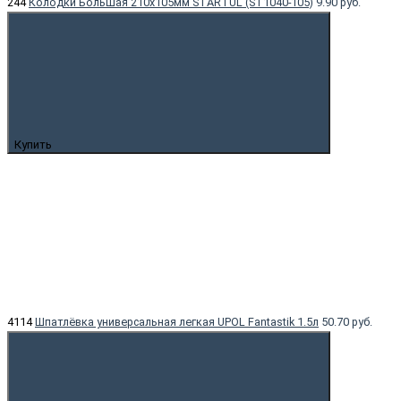
244
Колодки Большая 210x105мм STARTUL (ST1040-105)
9.90 руб.
Купить
4114
Шпатлёвка универсальная легкая UPOL Fantastik 1.5л
50.70 руб.