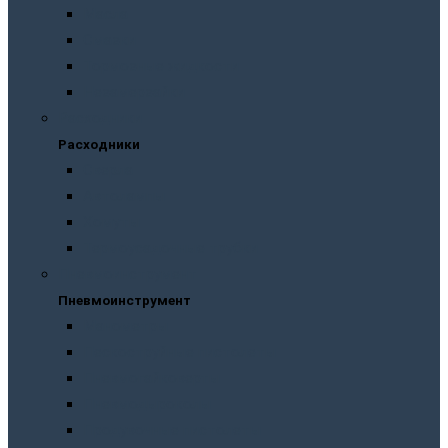
Масла
Смазки
Тормозные жидкости
Незамерзайки
Расходники
Расходники
Сверла
Автолампы
Хомуты
Термоусадочные трубки
Пневмоинструмент
Пневмоинструмент
Манометры
Пескоструйные пистолеты
Пневмогайковерты
Пневмодыроколы
Продувочные пистолеты