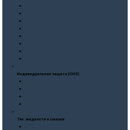
Пневмоинструмент
Ручной инструмент
Электроинструмент
Домкраты
Компрессоры
Сварочное оборудование
Аккумуляторы
Газовые горелки
Индивидуальная защита (СИЗ)
Индивидуальная защита (СИЗ)
Спецодежда
Распираторы
Защитные очки
Перчатки
Тех. жидкости и смазки
Тех. жидкости и смазки
Антифризы