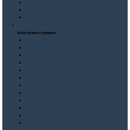
Рубанки
Трещотки
Шлифмашинки
Электроинструмент
Электроинструмент
Виброшлифмашины
Гайковерты
Дрели
Лобзики
Мультиметры
Паяльники
Перфораторы
Пилы, фрезеры
Пылесосы
Рубанки
Точильныe станки
Шлифмашины/болгарки