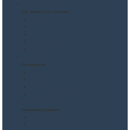
Тех. жидкости и смазки
Тех. жидкости и смазки
Антифризы
Масла
Смазки
Тормозные жидкости
Незамерзайки
Расходники
Расходники
Сверла
Автолампы
Хомуты
Термоусадочные трубки
Пневмоинструмент
Пневмоинструмент
Манометры
Пескоструйные пистолеты