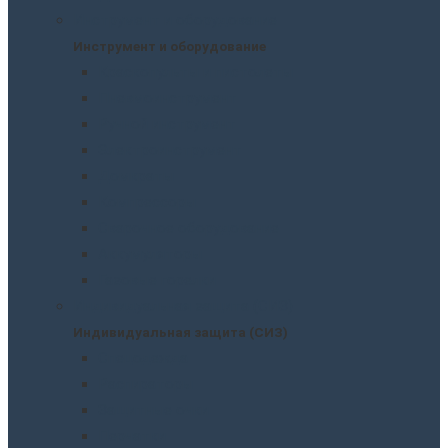
Инструмент и оборудование
Инструмент и оборудование
Краскопульты и пистолеты
Пневмоинструмент
Ручной инструмент
Электроинструмент
Домкраты
Компрессоры
Сварочное оборудование
Аккумуляторы
Газовые горелки
Индивидуальная защита (СИЗ)
Индивидуальная защита (СИЗ)
Спецодежда
Распираторы
Защитные очки
Перчатки