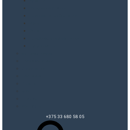
Рубанки
Точильныe станки
Шлифмашины/болгарки
Фены
Фонари
Шлифовальные машинки
Шуруповерты
Бытовая химия
Производители
О компании
Доставка
Оплата
Блог
Отзывы
Контакты
+375 33 680 58 05