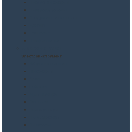
Пневмогайковерты
Пневмодыроколы
Продувочные пистолеты
Рубанки
Трещотки
Шлифмашинки
Электроинструмент
Электроинструмент
Виброшлифмашины
Гайковерты
Дрели
Лобзики
Мультиметры
Паяльники
Перфораторы
Пилы, фрезеры
Пылесосы