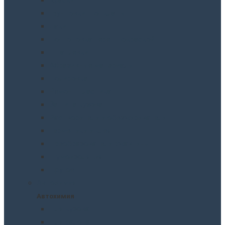
Грунтовки. Подклады
Лаки
Подготовка перед покраской
Шпатлевки
Абразивные материалы
Полировка
Ремонт пластика
Защита кузова
Растворители и обезжириватели
Герметики и клея
Преобразователи ржавчины
Шумоизоляция
Другое
Автохимия
Автохимия
Для кузова
Для салона