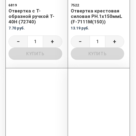
6819
7522
Отвертка с Т-
Отвертка крестовая
образной ручкой T-
силовая PH.1х150ммL
40H (72740)
(F-7111M(150))
7.70 руб.
13.19 руб.
−
+
−
+
КУПИТЬ
КУПИТЬ