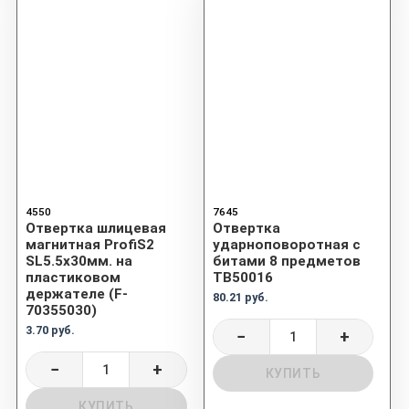
4550
7645
Отвертка шлицевая
Отвертка
магнитная ProfiS2
ударноповоротная с
SL5.5х30мм. на
битами 8 предметов
пластиковом
TB50016
держателе (F-
80.21 руб.
70355030)
3.70 руб.
−
+
−
+
КУПИТЬ
КУПИТЬ