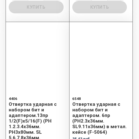
КУПИТЬ
КУПИТЬ
4406
6548
Отвертка ударная с
Отвертка ударная с
набором бит и
набором бит и
адаптером.13пр
адаптером. 6пр
1/2(F)х5/16(F) (PH
(PH2.3х36мм.
1.2.3.4х36мм.
SL9.11х36мм) в метал.
PH3х80мм. SL
кейсе (F-5064)
5.6.7.8х36мм.
35.43 руб.