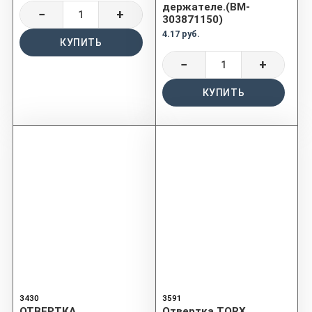
держателе.(BM-
−
+
303871150)
4.17 руб.
КУПИТЬ
−
+
КУПИТЬ
3430
3591
ОТВЕРТКА
Отвертка TORX