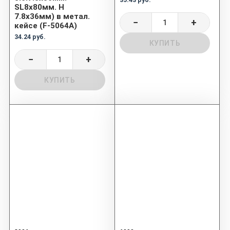
SL8х80мм. H
7.8х36мм) в метал.
−
+
кейсе (F-5064A)
34.24 руб.
КУПИТЬ
−
+
КУПИТЬ