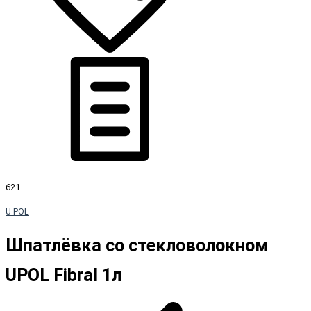
621
U-POL
Шпатлёвка со стекловолокном
UPOL Fibral 1л