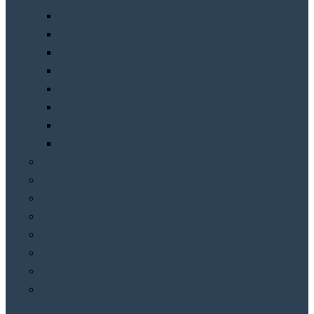
Пылесосы
Рубанки
Точильныe станки
Шлифмашины/болгарки
Фены
Фонари
Шлифовальные машинки
Шуруповерты
Бытовая химия
Производители
О компании
Доставка
Оплата
Блог
Отзывы
Контакты