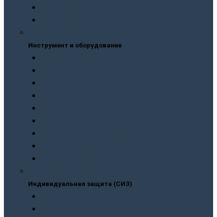
Для кузова
Для салона
Инструмент и оборудование
Инструмент и оборудование
Краскопульты и пистолеты
Пневмоинструмент
Ручной инструмент
Электроинструмент
Домкраты
Компрессоры
Сварочное оборудование
Аккумуляторы
Газовые горелки
Индивидуальная защита (СИЗ)
Индивидуальная защита (СИЗ)
Спецодежда
Распираторы