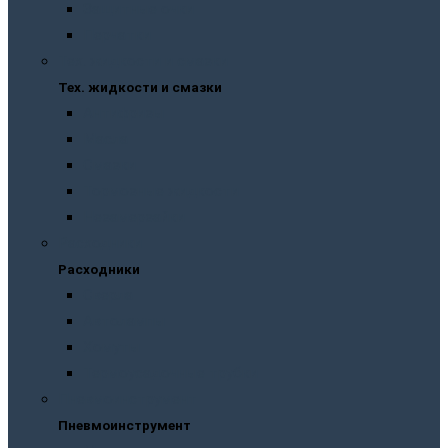
Защитные очки
Перчатки
Тех. жидкости и смазки
Тех. жидкости и смазки
Антифризы
Масла
Смазки
Тормозные жидкости
Незамерзайки
Расходники
Расходники
Сверла
Автолампы
Хомуты
Термоусадочные трубки
Пневмоинструмент
Пневмоинструмент