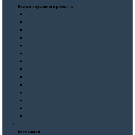
Все для кузовного ремонта
Краски
Грунтовки. Подклады
Лаки
Подготовка перед покраской
Шпатлевки
Абразивные материалы
Полировка
Ремонт пластика
Защита кузова
Растворители и обезжириватели
Герметики и клея
Преобразователи ржавчины
Шумоизоляция
Другое
Автохимия
Автохимия