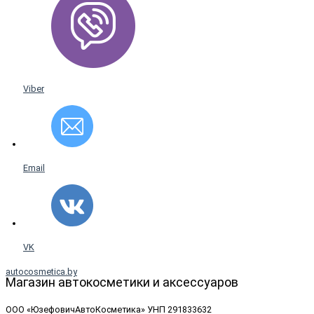
Viber
Email
VK
autocosmetica.by
Магазин автокосметики и аксессуаров
ООО «ЮзефовичАвтоКосметика» УНП 291833632