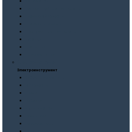
Манометры
Пескоструйные пистолеты
Пневмогайковерты
Пневмодыроколы
Продувочные пистолеты
Рубанки
Трещотки
Шлифмашинки
Электроинструмент
Электроинструмент
Виброшлифмашины
Гайковерты
Дрели
Лобзики
Мультиметры
Паяльники
Перфораторы
Пилы, фрезеры