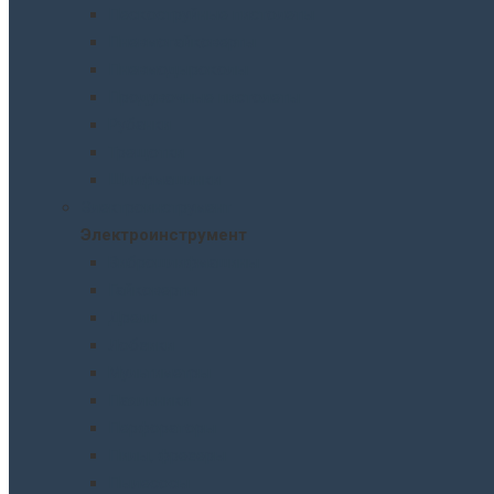
Пескоструйные пистолеты
Пневмогайковерты
Пневмодыроколы
Продувочные пистолеты
Рубанки
Трещотки
Шлифмашинки
Электроинструмент
Электроинструмент
Виброшлифмашины
Гайковерты
Дрели
Лобзики
Мультиметры
Паяльники
Перфораторы
Пилы, фрезеры
Пылесосы