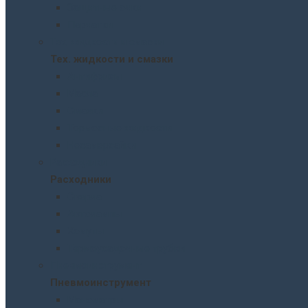
Защитные очки
Перчатки
Тех. жидкости и смазки
Тех. жидкости и смазки
Антифризы
Масла
Смазки
Тормозные жидкости
Незамерзайки
Расходники
Расходники
Сверла
Автолампы
Хомуты
Термоусадочные трубки
Пневмоинструмент
Пневмоинструмент
Манометры