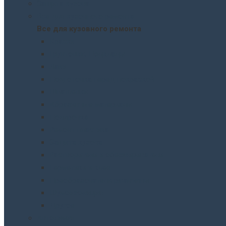
Защита кузова
Все для кузовного ремонта
Все для кузовного ремонта
Краски
Грунтовки. Подклады
Лаки
Подготовка перед покраской
Шпатлевки
Абразивные материалы
Полировка
Ремонт пластика
Защита кузова
Растворители и обезжириватели
Герметики и клея
Преобразователи ржавчины
Шумоизоляция
Другое
Автохимия