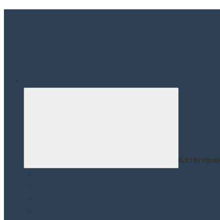
Меню
Категори
Краски
Лаки
Грунтовки. Подклады
Шпатлевки