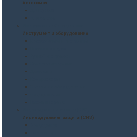
Автохимия
Для кузова
Для салона
Инструмент и оборудование
Инструмент и оборудование
Краскопульты и пистолеты
Пневмоинструмент
Ручной инструмент
Электроинструмент
Домкраты
Компрессоры
Сварочное оборудование
Аккумуляторы
Газовые горелки
Индивидуальная защита (СИЗ)
Индивидуальная защита (СИЗ)
Спецодежда
Распираторы