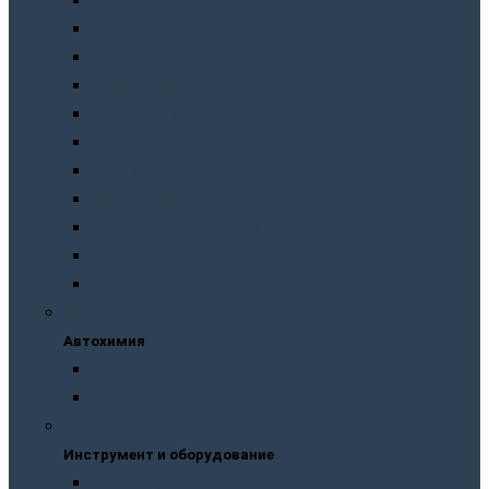
Подготовка перед покраской
Шпатлевки
Абразивные материалы
Полировка
Ремонт пластика
Защита кузова
Растворители и обезжириватели
Герметики и клея
Преобразователи ржавчины
Шумоизоляция
Другое
Автохимия
Автохимия
Для кузова
Для салона
Инструмент и оборудование
Инструмент и оборудование
Краскопульты и пистолеты