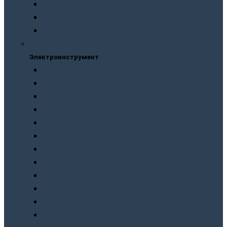
Рубанки
Трещотки
Шлифмашинки
Электроинструмент
Электроинструмент
Виброшлифмашины
Гайковерты
Дрели
Лобзики
Мультиметры
Паяльники
Перфораторы
Пилы, фрезеры
Пылесосы
Рубанки
Точильныe станки
Шлифмашины/болгарки