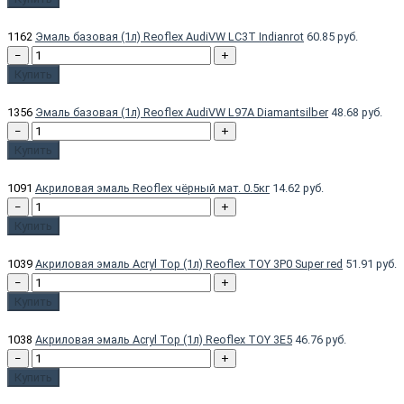
1162
Эмаль базовая (1л) Reoflex AudiVW LC3T Indianrot
60.85 руб.
−
+
Купить
1356
Эмаль базовая (1л) Reoflex AudiVW L97A Diamantsilber
48.68 руб.
−
+
Купить
1091
Акриловая эмаль Reoflex чёрный мат. 0.5кг
14.62 руб.
−
+
Купить
1039
Акриловая эмаль Acryl Top (1л) Reoflex TOY 3P0 Super red
51.91 руб.
−
+
Купить
1038
Акриловая эмаль Acryl Top (1л) Reoflex TOY 3E5
46.76 руб.
−
+
Купить