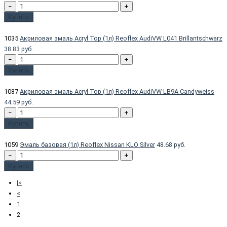
−
+
Купить
1035
Акриловая эмаль Acryl Top (1л) Reoflex AudiVW L041 Brillantschwarz
38.83 руб.
−
+
Купить
1087
Акриловая эмаль Acryl Top (1л) Reoflex AudiVW LB9A Candyweiss
44.59 руб.
−
+
Купить
1059
Эмаль базовая (1л) Reoflex Nissan KLO Silver
48.68 руб.
−
+
Купить
|<
<
1
2