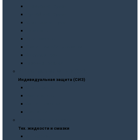
Пневмоинструмент
Ручной инструмент
Электроинструмент
Домкраты
Компрессоры
Сварочное оборудование
Аккумуляторы
Газовые горелки
Индивидуальная защита (СИЗ)
Индивидуальная защита (СИЗ)
Спецодежда
Распираторы
Защитные очки
Перчатки
Тех. жидкости и смазки
Тех. жидкости и смазки
Антифризы