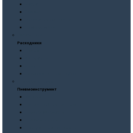
Масла
Смазки
Тормозные жидкости
Незамерзайки
Расходники
Расходники
Сверла
Автолампы
Хомуты
Термоусадочные трубки
Пневмоинструмент
Пневмоинструмент
Манометры
Пескоструйные пистолеты
Пневмогайковерты
Пневмодыроколы
Продувочные пистолеты