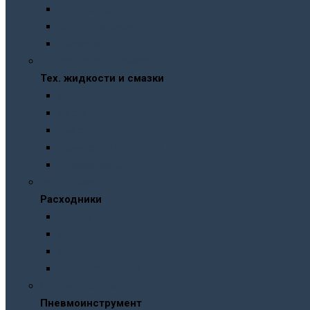
Распираторы
Защитные очки
Перчатки
Тех. жидкости и смазки
Тех. жидкости и смазки
Антифризы
Масла
Смазки
Тормозные жидкости
Незамерзайки
Расходники
Расходники
Сверла
Автолампы
Хомуты
Термоусадочные трубки
Пневмоинструмент
Пневмоинструмент