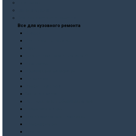
Шпатлевки
Защита кузова
Все для кузовного ремонта
Все для кузовного ремонта
Краски
Грунтовки. Подклады
Лаки
Подготовка перед покраской
Шпатлевки
Абразивные материалы
Полировка
Ремонт пластика
Защита кузова
Растворители и обезжириватели
Герметики и клея
Преобразователи ржавчины
Шумоизоляция
Другое