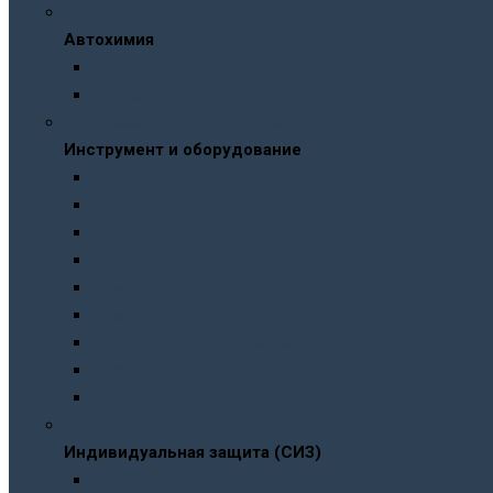
Автохимия
Автохимия
Для кузова
Для салона
Инструмент и оборудование
Инструмент и оборудование
Краскопульты и пистолеты
Пневмоинструмент
Ручной инструмент
Электроинструмент
Домкраты
Компрессоры
Сварочное оборудование
Аккумуляторы
Газовые горелки
Индивидуальная защита (СИЗ)
Индивидуальная защита (СИЗ)
Спецодежда