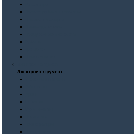
Манометры
Пескоструйные пистолеты
Пневмогайковерты
Пневмодыроколы
Продувочные пистолеты
Рубанки
Трещотки
Шлифмашинки
Электроинструмент
Электроинструмент
Виброшлифмашины
Гайковерты
Дрели
Лобзики
Мультиметры
Паяльники
Перфораторы
Пилы, фрезеры