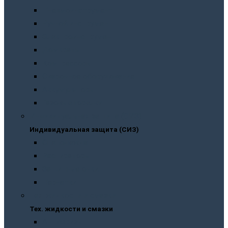
Пневмоинструмент
Ручной инструмент
Электроинструмент
Домкраты
Компрессоры
Сварочное оборудование
Аккумуляторы
Газовые горелки
Индивидуальная защита (СИЗ)
Индивидуальная защита (СИЗ)
Спецодежда
Распираторы
Защитные очки
Перчатки
Тех. жидкости и смазки
Тех. жидкости и смазки
Антифризы