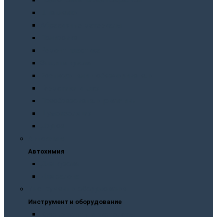
Подготовка перед покраской
Шпатлевки
Абразивные материалы
Полировка
Ремонт пластика
Защита кузова
Растворители и обезжириватели
Герметики и клея
Преобразователи ржавчины
Шумоизоляция
Другое
Автохимия
Автохимия
Для кузова
Для салона
Инструмент и оборудование
Инструмент и оборудование
Краскопульты и пистолеты