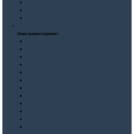
Рубанки
Трещотки
Шлифмашинки
Электроинструмент
Электроинструмент
Виброшлифмашины
Гайковерты
Дрели
Лобзики
Мультиметры
Паяльники
Перфораторы
Пилы, фрезеры
Пылесосы
Рубанки
Точильныe станки
Шлифмашины/болгарки