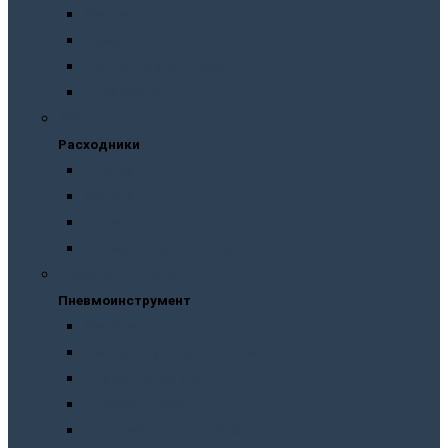
Масла
Смазки
Тормозные жидкости
Незамерзайки
Расходники
Расходники
Сверла
Автолампы
Хомуты
Термоусадочные трубки
Пневмоинструмент
Пневмоинструмент
Манометры
Пескоструйные пистолеты
Пневмогайковерты
Пневмодыроколы
Продувочные пистолеты