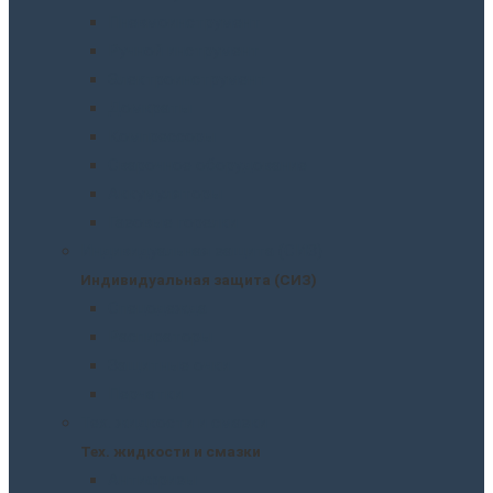
Пневмоинструмент
Ручной инструмент
Электроинструмент
Домкраты
Компрессоры
Сварочное оборудование
Аккумуляторы
Газовые горелки
Индивидуальная защита (СИЗ)
Индивидуальная защита (СИЗ)
Спецодежда
Распираторы
Защитные очки
Перчатки
Тех. жидкости и смазки
Тех. жидкости и смазки
Антифризы