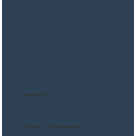
Шпатлевки
Абразивные материалы
Полировка
Ремонт пластика
Защита кузова
Растворители и обезжириватели
Герметики и клея
Преобразователи ржавчины
Шумоизоляция
Другое
Автохимия
Автохимия
Для кузова
Для салона
Инструмент и оборудование
Инструмент и оборудование
Краскопульты и пистолеты