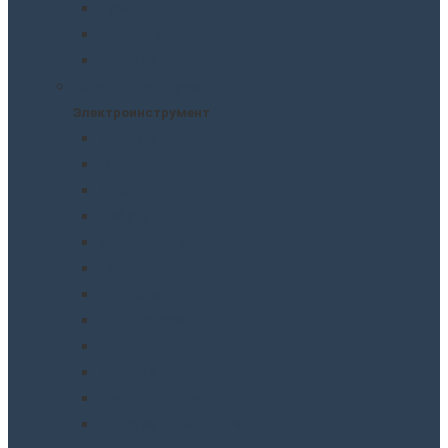
Рубанки
Трещотки
Шлифмашинки
Электроинструмент
Электроинструмент
Виброшлифмашины
Гайковерты
Дрели
Лобзики
Мультиметры
Паяльники
Перфораторы
Пилы, фрезеры
Пылесосы
Рубанки
Точильныe станки
Шлифмашины/болгарки