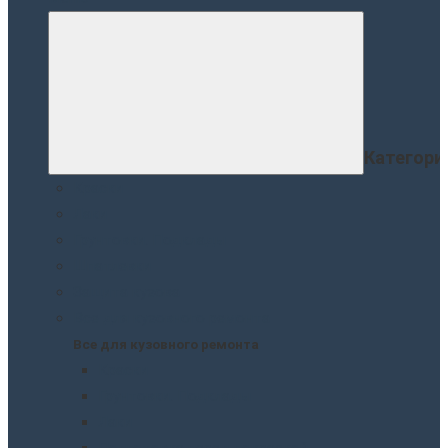
Категори
Краски
Лаки
Грунтовки. Подклады
Шпатлевки
Защита кузова
Все для кузовного ремонта
Все для кузовного ремонта
Краски
Грунтовки. Подклады
Лаки
Подготовка перед покраской