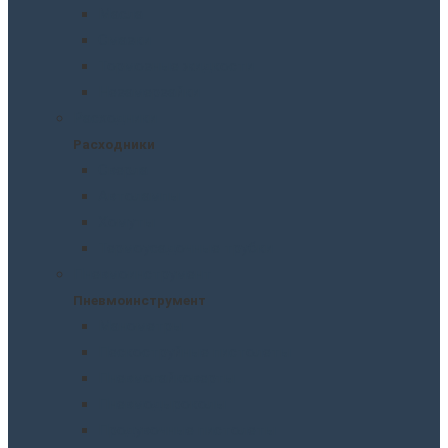
Масла
Смазки
Тормозные жидкости
Незамерзайки
Расходники
Расходники
Сверла
Автолампы
Хомуты
Термоусадочные трубки
Пневмоинструмент
Пневмоинструмент
Манометры
Пескоструйные пистолеты
Пневмогайковерты
Пневмодыроколы
Продувочные пистолеты