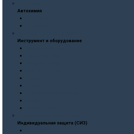
Автохимия
Автохимия
Для кузова
Для салона
Инструмент и оборудование
Инструмент и оборудование
Краскопульты и пистолеты
Пневмоинструмент
Ручной инструмент
Электроинструмент
Домкраты
Компрессоры
Сварочное оборудование
Аккумуляторы
Газовые горелки
Индивидуальная защита (СИЗ)
Индивидуальная защита (СИЗ)
Спецодежда