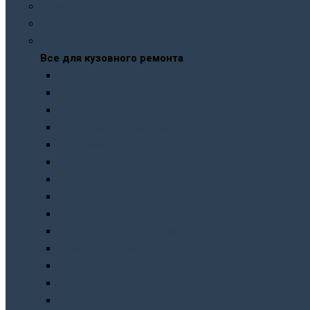
Шпатлевки
Защита кузова
Все для кузовного ремонта
Все для кузовного ремонта
Краски
Грунтовки. Подклады
Лаки
Подготовка перед покраской
Шпатлевки
Абразивные материалы
Полировка
Ремонт пластика
Защита кузова
Растворители и обезжириватели
Герметики и клея
Преобразователи ржавчины
Шумоизоляция
Другое