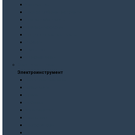
Манометры
Пескоструйные пистолеты
Пневмогайковерты
Пневмодыроколы
Продувочные пистолеты
Рубанки
Трещотки
Шлифмашинки
Электроинструмент
Электроинструмент
Виброшлифмашины
Гайковерты
Дрели
Лобзики
Мультиметры
Паяльники
Перфораторы
Пилы, фрезеры