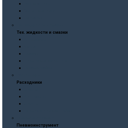
Распираторы
Защитные очки
Перчатки
Тех. жидкости и смазки
Тех. жидкости и смазки
Антифризы
Масла
Смазки
Тормозные жидкости
Незамерзайки
Расходники
Расходники
Сверла
Автолампы
Хомуты
Термоусадочные трубки
Пневмоинструмент
Пневмоинструмент