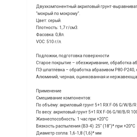
Двухкомпонентный акриловый грунт-выравниват
"мокрый по мокрому".
Цвет: серый.
Плотность: 1,7 г/см3.
Фасовка: 0,8л.
VOC: 510 г/л.
Подложки, подготовка поверхности
Старое покрытие – обезжиривание, обработка а
ПЭ шпатлёвка – обработка абразивом Р80-P240,
Алюминий, черная, оцинкованная и нержавеюща
Применение
Смешивание компонентов:
По объёму: акриловый грунт 5+1 RX F-06 G/W/B/R 
По весу: акриловый грунт 5+1 RX F-06 G/W/B/R 100
Жизнеспособность: 1 час при +20°С
Вязкость распыления (ВЗ-4): 25" (18")* при +20°С
Диаметр сопла: 1,6-1,8 (1,6)* мм