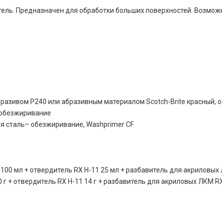
ель. Предназначен для обработки больших поверхностей. Возмо
бразивом Р240 или абразивным материалом Scotch-Brite красный,
 обезжиривание
я сталь– обезжиривание, Washprimer CF
100 мл + отвердитель RX H-11 25 мл + разбавитель для акриловых Л
 г + отвердитель RX H-11 14 г + разбавитель для акриловых ЛКМ RX T