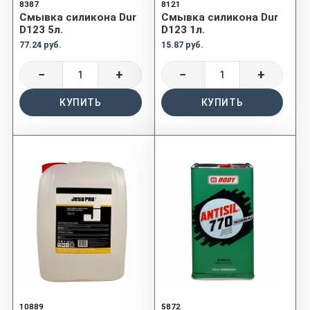
8387
8121
Смывка силикона Dur
Смывка силикона Dur
D123 5л.
D123 1л.
77.24 руб.
15.87 руб.
−
+
−
+
КУПИТЬ
КУПИТЬ
10889
5872