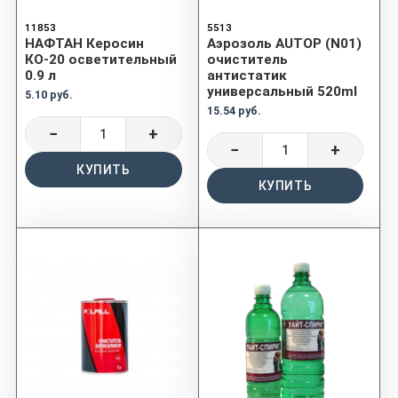
11853
5513
НАФТАН Керосин
Аэрозоль AUTOP (N01)
КО-20 осветительный
очиститель
0.9 л
антистатик
универсальный 520ml
5.10 руб.
15.54 руб.
−
+
−
+
КУПИТЬ
КУПИТЬ