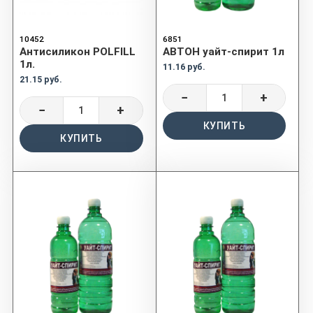
10452
6851
Антисиликон POLFILL
АВТОН уайт-спирит 1л
1л.
11.16 руб.
21.15 руб.
−
+
−
+
КУПИТЬ
КУПИТЬ