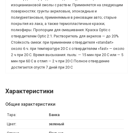
изоцианиановой смолы с раств-м. Применяется на следующим
поверхностях: грунты акриловые, эпоксидные и
полиуриетановые, применяемые в реновации авто; старые
покрытия из лака, а также термопластичные краски;
полиэфиры. Пропорции для смешивания: Краска Optic с
отвердителем Optic 2:1. Растворитель для акрилов — до 20%
Стойкость смеси: при применении отвердителя «standart»
около 6 ч. при температуре 20 С с отвердителем «fast» — около
2 ч при 20 С. Время высыхания: пыль: — 15 мин при 20 С или — 5
мин при 60 С в отлип — 2 ч при 20 С Полное отвердение
достигается спустя 7 дней при 20 С
Характеристики
Общие характеристики
Тара:
Банка
Цвет:
зеленый