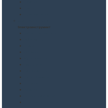
Рубанки
Трещотки
Шлифмашинки
Электроинструмент
Электроинструмент
Виброшлифмашины
Гайковерты
Дрели
Лобзики
Мультиметры
Паяльники
Перфораторы
Пилы, фрезеры
Пылесосы
Рубанки
Точильныe станки
Шлифмашины/болгарки