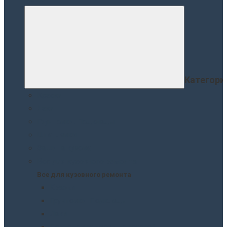
Категори
Краски
Лаки
Грунтовки. Подклады
Шпатлевки
Защита кузова
Все для кузовного ремонта
Все для кузовного ремонта
Краски
Грунтовки. Подклады
Лаки
Подготовка перед покраской