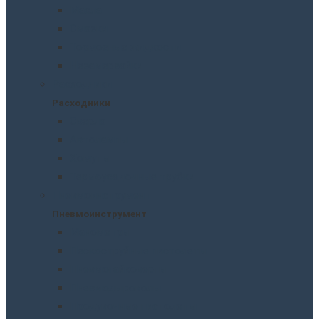
Масла
Смазки
Тормозные жидкости
Незамерзайки
Расходники
Расходники
Сверла
Автолампы
Хомуты
Термоусадочные трубки
Пневмоинструмент
Пневмоинструмент
Манометры
Пескоструйные пистолеты
Пневмогайковерты
Пневмодыроколы
Продувочные пистолеты