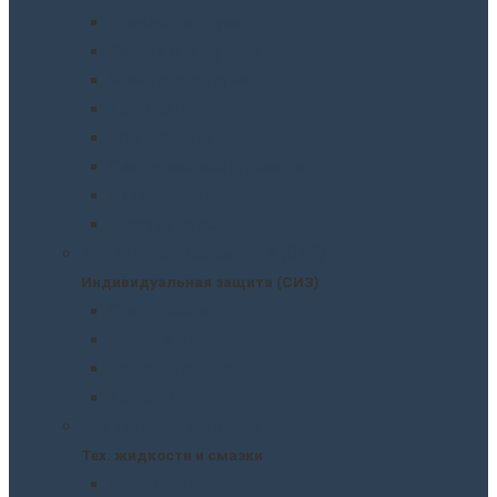
Пневмоинструмент
Ручной инструмент
Электроинструмент
Домкраты
Компрессоры
Сварочное оборудование
Аккумуляторы
Газовые горелки
Индивидуальная защита (СИЗ)
Индивидуальная защита (СИЗ)
Спецодежда
Распираторы
Защитные очки
Перчатки
Тех. жидкости и смазки
Тех. жидкости и смазки
Антифризы