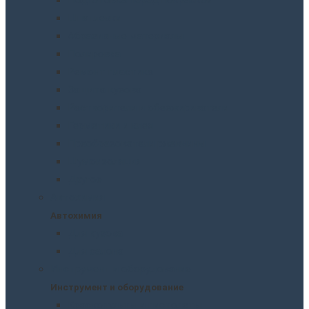
Шпатлевки
Абразивные материалы
Полировка
Ремонт пластика
Защита кузова
Растворители и обезжириватели
Герметики и клея
Преобразователи ржавчины
Шумоизоляция
Другое
Автохимия
Автохимия
Для кузова
Для салона
Инструмент и оборудование
Инструмент и оборудование
Краскопульты и пистолеты