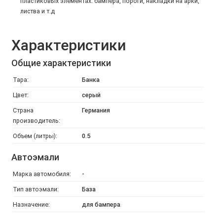
пластиковых элементах: бампера, пороги, накладки на арки,
листва и т.д
Характеристики
Общие характеристики
Тара:
Банка
Цвет:
серый
Страна
Германия
производитель:
Объем (литры):
0.5
Автоэмали
Марка автомобиля:
-
Тип автоэмали:
База
Назначение:
для бампера