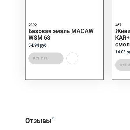
2392
467
Базовая эмаль MACAW
Живи
WSM 68
KAR+
смол
54.94 руб.
14.03 р
КУПИТЬ
КУП
0
Отзывы