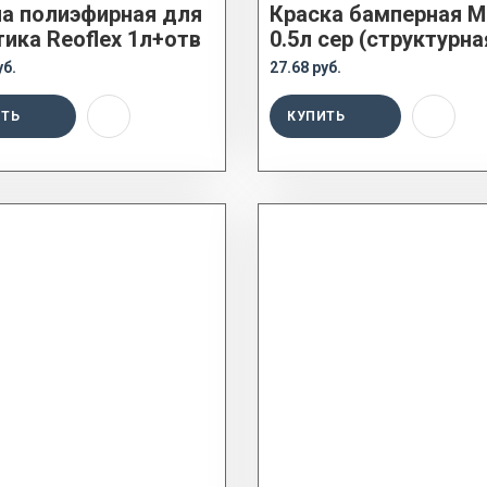
а полиэфирная для
Краска бамперная M
тика Reoflex 1л+отв
0.5л сер (структурна
уб.
27.68 руб.
ИТЬ
КУПИТЬ