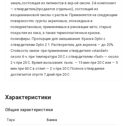
эмаль,состоящая из пигментов в акр-ой смоле. 2-й компонент
— отвердитель(продается отдельно), состоящий из
изоцианиановой смолы с раств-м. Применяется на следующим
поверхностях: грунты акриловые, эпоксидные и
полиуриетановые, применяемые в реновации авто; старые
покрытия из лака, а также термопластичные краски;
полиэфиры. Пропорции для смешивания: Краска Optic с
отвердителем Optic 2:1. Растворитель для акрилов — до 20%
Стойкость смеси: при применении отвердителя «standart»
около 6 ч. при температуре 20 С с отвердителем «fast» — около
2 ч при 20 С. Время высыхания: пыль: — 15 мин при 20 С или — 5
мин при 60 С в отлип — 2 ч при 20 С Полное отвердение
достигается спустя 7 дней при 20 С
Характеристики
Общие характеристики
Тара:
Банка