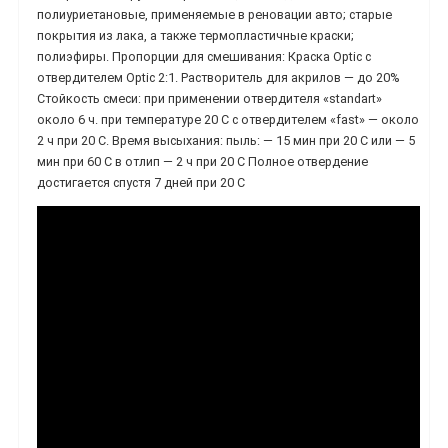
полиуриетановые, применяемые в реновации авто; старые
покрытия из лака, а также термопластичные краски;
полиэфиры. Пропорции для смешивания: Краска Optic с
отвердителем Optic 2:1. Растворитель для акрилов — до 20%
Стойкость смеси: при применении отвердителя «standart»
около 6 ч. при температуре 20 С с отвердителем «fast» — около
2 ч при 20 С. Время высыхания: пыль: — 15 мин при 20 С или — 5
мин при 60 С в отлип — 2 ч при 20 С Полное отвердение
достигается спустя 7 дней при 20 С