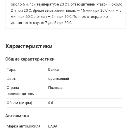
около 6 ч. при температуре 20 С с отвердителем «fast» — около
2 ч при 20 С. Время высыхания: пыль: — 15 мин при 20 С или — 5
мин при 60 С в отлип — 2 ч при 20 С Полное отвердение
достигается спустя 7 дней при 20 С
Характеристики
Общие характеристики
Тара:
Банка
Цвет:
оранжевый
Страна
Польша
производитель:
Объем (литры):
0.8
Автоэмали
Марка автомобиля:
LADA