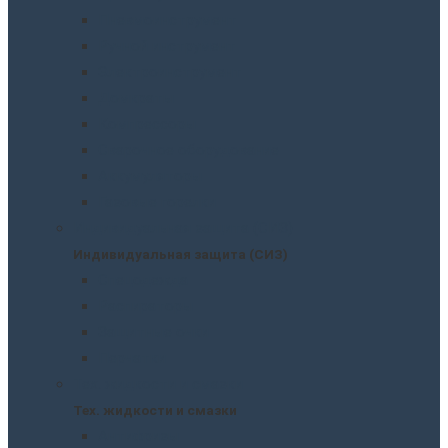
Пневмоинструмент
Ручной инструмент
Электроинструмент
Домкраты
Компрессоры
Сварочное оборудование
Аккумуляторы
Газовые горелки
Индивидуальная защита (СИЗ)
Индивидуальная защита (СИЗ)
Спецодежда
Распираторы
Защитные очки
Перчатки
Тех. жидкости и смазки
Тех. жидкости и смазки
Антифризы