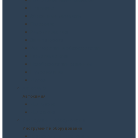
Шпатлевки
Абразивные материалы
Полировка
Ремонт пластика
Защита кузова
Растворители и обезжириватели
Герметики и клея
Преобразователи ржавчины
Шумоизоляция
Другое
Автохимия
Автохимия
Для кузова
Для салона
Инструмент и оборудование
Инструмент и оборудование
Краскопульты и пистолеты