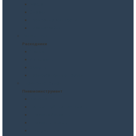
Масла
Смазки
Тормозные жидкости
Незамерзайки
Расходники
Расходники
Сверла
Автолампы
Хомуты
Термоусадочные трубки
Пневмоинструмент
Пневмоинструмент
Манометры
Пескоструйные пистолеты
Пневмогайковерты
Пневмодыроколы
Продувочные пистолеты