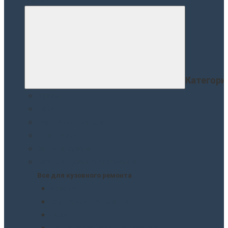
Категори
Краски
Лаки
Грунтовки. Подклады
Шпатлевки
Защита кузова
Все для кузовного ремонта
Все для кузовного ремонта
Краски
Грунтовки. Подклады
Лаки
Подготовка перед покраской