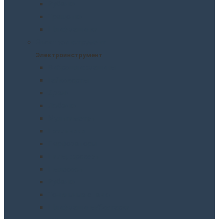
Рубанки
Трещотки
Шлифмашинки
Электроинструмент
Электроинструмент
Виброшлифмашины
Гайковерты
Дрели
Лобзики
Мультиметры
Паяльники
Перфораторы
Пилы, фрезеры
Пылесосы
Рубанки
Точильныe станки
Шлифмашины/болгарки