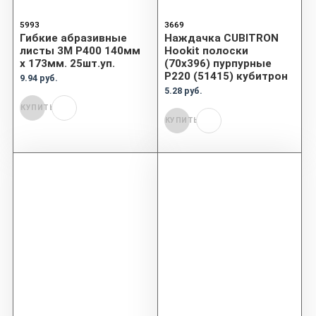
5993
3669
Гибкие абразивные
Наждачка CUBITRON
листы 3М P400 140мм
Hookit полоски
х 173мм. 25шт.уп.
(70x396) пурпурные
P220 (51415) кубитрон
9.94 руб.
5.28 руб.
КУПИТЬ
КУПИТЬ