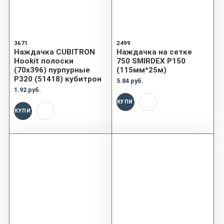
3671
2499
Наждачка CUBITRON
Наждачка на сетке
Hookit полоски
750 SMIRDEX P150
(70x396) пурпурные
(115мм*25м)
P320 (51418) кубитрон
5.84 руб.
1.92 руб.
КУПИТЬ
КУПИТЬ