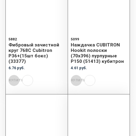
5882
5099
Фибровый зачистной
Наждачка CUBITRON
круг 768C Cubitron
Hookit полоски
P36+(15шт бокс)
(70x396) пурпурные
(33377)
P150 (51413) кубитрон
6.76 руб.
4.61 руб.
КУПИТЬ
КУПИТЬ