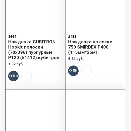
3667
2483
Наждачка CUBITRON
Наждачка на сетке
Hookit полоски
750 SMIRDEX P400
(70x396) пурпурные
(115мм*25м)
P120 (51412) кубитрон
6.64 руб.
1.92 руб.
КУПИТЬ
КУПИТЬ