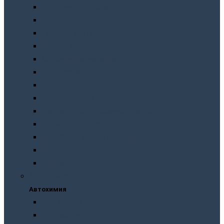
Грунтовки. Подклады
Лаки
Подготовка перед покраской
Шпатлевки
Абразивные материалы
Полировка
Ремонт пластика
Защита кузова
Растворители и обезжириватели
Герметики и клея
Преобразователи ржавчины
Шумоизоляция
Другое
Автохимия
Автохимия
Для кузова
Для салона