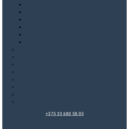
Точильныe станки
Шлифмашины/болгарки
Фены
Фонари
Шлифовальные машинки
Шуруповерты
Бытовая химия
Производители
О компании
Доставка
Оплата
Блог
Отзывы
Контакты
+375 33 680 58 05