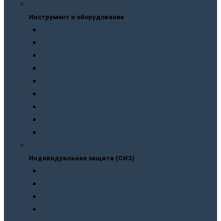
Инструмент и оборудование
Инструмент и оборудование
Краскопульты и пистолеты
Пневмоинструмент
Ручной инструмент
Электроинструмент
Домкраты
Компрессоры
Сварочное оборудование
Аккумуляторы
Газовые горелки
Индивидуальная защита (СИЗ)
Индивидуальная защита (СИЗ)
Спецодежда
Распираторы
Защитные очки
Перчатки