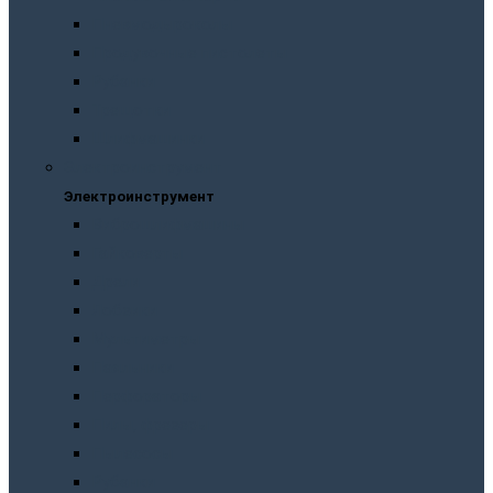
Пневмодыроколы
Продувочные пистолеты
Рубанки
Трещотки
Шлифмашинки
Электроинструмент
Электроинструмент
Виброшлифмашины
Гайковерты
Дрели
Лобзики
Мультиметры
Паяльники
Перфораторы
Пилы, фрезеры
Пылесосы
Рубанки