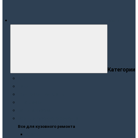
Меню
Категории
Краски
Лаки
Грунтовки. Подклады
Шпатлевки
Защита кузова
Все для кузовного ремонта
Все для кузовного ремонта
Краски