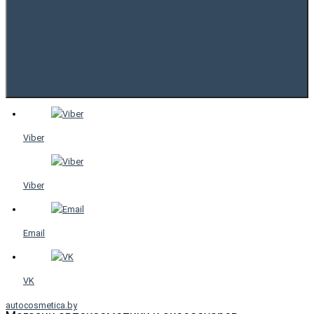
Viber
Viber
Email
VK
autocosmetica.by