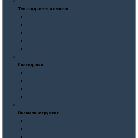
Тех. жидкости и смазки
Тех. жидкости и смазки
Антифризы
Масла
Смазки
Тормозные жидкости
Незамерзайки
Расходники
Расходники
Сверла
Автолампы
Хомуты
Термоусадочные трубки
Пневмоинструмент
Пневмоинструмент
Манометры
Пескоструйные пистолеты
Пневмогайковерты