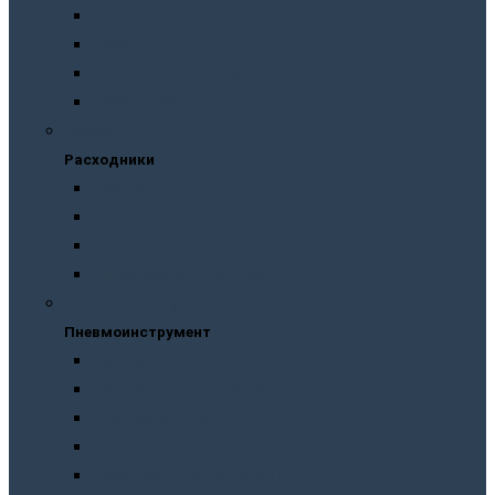
Масла
Смазки
Тормозные жидкости
Незамерзайки
Расходники
Расходники
Сверла
Автолампы
Хомуты
Термоусадочные трубки
Пневмоинструмент
Пневмоинструмент
Манометры
Пескоструйные пистолеты
Пневмогайковерты
Пневмодыроколы
Продувочные пистолеты