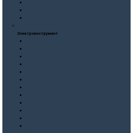
Рубанки
Трещотки
Шлифмашинки
Электроинструмент
Электроинструмент
Виброшлифмашины
Гайковерты
Дрели
Лобзики
Мультиметры
Паяльники
Перфораторы
Пилы, фрезеры
Пылесосы
Рубанки
Точильныe станки
Шлифмашины/болгарки