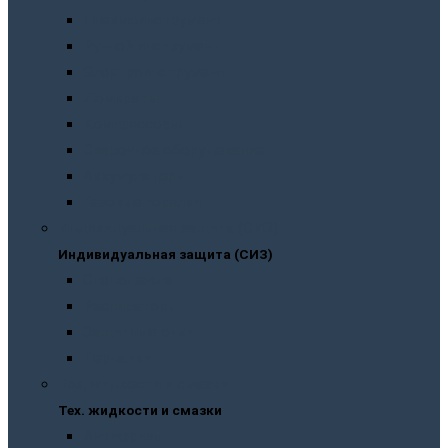
Пневмоинструмент
Ручной инструмент
Электроинструмент
Домкраты
Компрессоры
Сварочное оборудование
Аккумуляторы
Газовые горелки
Индивидуальная защита (СИЗ)
Индивидуальная защита (СИЗ)
Спецодежда
Распираторы
Защитные очки
Перчатки
Тех. жидкости и смазки
Тех. жидкости и смазки
Антифризы