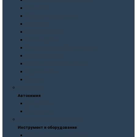
Подготовка перед покраской
Шпатлевки
Абразивные материалы
Полировка
Ремонт пластика
Защита кузова
Растворители и обезжириватели
Герметики и клея
Преобразователи ржавчины
Шумоизоляция
Другое
Автохимия
Автохимия
Для кузова
Для салона
Инструмент и оборудование
Инструмент и оборудование
Краскопульты и пистолеты