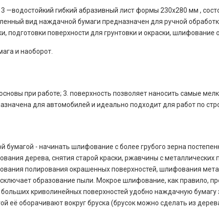
13 —водостойкий гибкий абразивный лист формы 230x280 мм , сос
вленный вид наждачной бумаги предназначен для ручной обработк
ски, подготовки поверхности для грунтовки и окраски, шлифование
мага и наоборот.
я основы при работе; 3. поверхность позволяет наносить самые м
назначена для автомобилей и идеально подходит для работ по стр
й бумагой - начинать шлифование с более грубого зерна постепен
вания дерева, снятия старой краски, ржавчины с металлических п
фования полирования окрашенных поверхностей, шлифования мета
исключает образование пыли. Мокрое шлифование, как правило, п
больших криволинейных поверхностей удобно наждачную бумагу за
ой её оборачивают вокруг бруска (брусок можно сделать из дерев