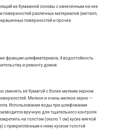
тоящий из бумажной основы с нанесенным на нее
и поверхностей различных материалов (металл,
 окрашенных поверхностей и прочее.
елкие фракции шлифматериала; 4.водостойкость
оительству и ремонту домов.
но сменять её бумагой с более мелким зерном.
оверхностей. Мелкое и очень мелкое зерно —
лла. Использование воды при шлифовании
роизводится вручную для тщательного контроля
крепить на толстом (около 1 см) куске мягкой
а) с прикреплённым к нему куском толстой